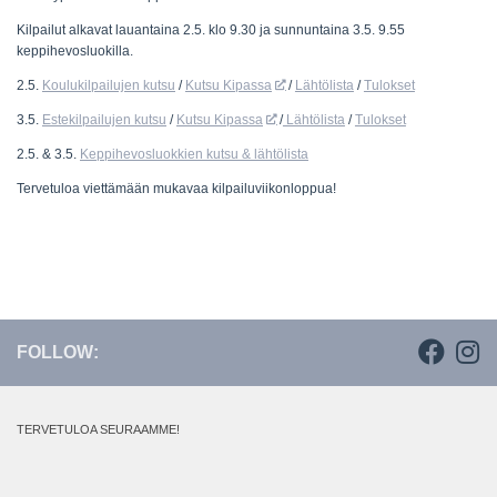
Kilpailut alkavat lauantaina 2.5. klo 9.30 ja sunnuntaina 3.5. 9.55
keppihevosluokilla.
2.5.
Koulukilpailujen kutsu
/
Kutsu Kipassa
/
Lähtölista
/
Tulokset
3.5.
Estekilpailujen kutsu
/
Kutsu Kipassa
/
Lähtölista
/
Tulokset
2.5. & 3.5.
Keppihevosluokkien kutsu & lähtölista
Tervetuloa viettämään mukavaa kilpailuviikonloppua!
FOLLOW:
TERVETULOA SEURAAMME!