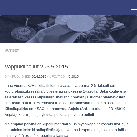
Skip to content
UUTISET
Vappukilpailut 2.-3.5.2015
BY
· PUBLISHED
30.4.2015
· UPDATED
4.5.2015
Tänä vuonna KJR:n kilpailukausi avataan vappuna. 2.5. kilpaillaan
kouluratsastuksessa ja 3.5. esteratsastuksessa 1-tasolla. Sekä koulu- että
esteratsastuksessa kilpaillaan shetlanninponien ja suomenpienhevosten
cup-osakilpailut ja esteratsastuksessa Russimestaruus-cupin osakilpailu!
Kilpailupaikka on KSAO Luonnonvara Anjala (Ankkapurhantie 23, 46910
Anjala). Kilpailijoita ja yleisöä paikalla palvelee buffetti.
Molempina päivinä on kilpailumahdollisuus myös keppihevosratsukoille, ja
lauantaina koko kilpailupäivän ajan avoinna kepparialue jossa mahdollista
mm. hypätä esteitä kepparinsa kanssa.