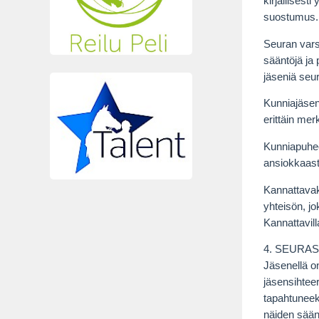
kirjallisest
suostumus. 
Seuran vars
sääntöjä ja
jäseniä seur
Kunniajäsen
erittäin mer
Kunniapuhee
ansiokkaasti
Kannattavak
yhteisön, j
Kannattavill
4. SEURA
Jäsenellä on
jäsensihtee
tapahtuneek
näiden sään