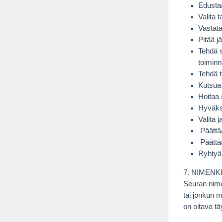
Edustaa
Valita 
Vastata
Pitää j
Tehdä s
toiminn
Tehdä t
Kutsua 
Hoitaa 
Hyväksy
Valita 
Päättä
Päättää
Ryhtyä 
7. NIMENK
Seuran nime
tai jonkun 
on oltava tä