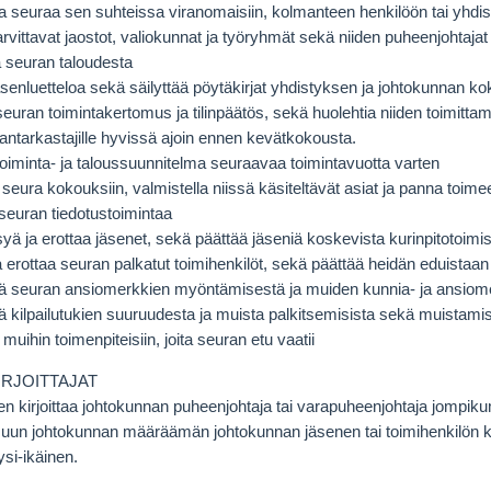
 seuraa sen suhteissa viranomaisiin, kolmanteen henkilöön tai yhdi
tarvittavat jaostot, valiokunnat ja työryhmät sekä niiden puheenjohtajat
 seuran taloudesta
äsenluetteloa sekä säilyttää pöytäkirjat yhdistyksen ja johtokunnan k
euran toimintakertomus ja tilinpäätös, sekä huolehtia niiden toimitta
antarkastajille hyvissä ajoin ennen kevätkokousta.
oiminta- ja taloussuunnitelma seuraavaa toimintavuotta varten
seura kokouksiin, valmistella niissä käsiteltävät asiat ja panna toim
seuran tiedotustoimintaa
ä ja erottaa jäsenet, sekä päättää jäseniä koskevista kurinpitotoimis
ja erottaa seuran palkatut toimihenkilöt, sekä päättää heidän eduistaan
ä seuran ansiomerkkien myöntämisestä ja muiden kunnia- ja ansiome
 kilpailutukien suuruudesta ja muista palkitsemisista sekä muistamis
muihin toimenpiteisiin, joita seuran etu vaatii
IRJOITTAJAT
n kirjoittaa johtokunnan puheenjohtaja tai varapuheenjohtaja jompik
muun johtokunnan määräämän johtokunnan jäsenen tai toimihenkilön k
ysi-ikäinen.