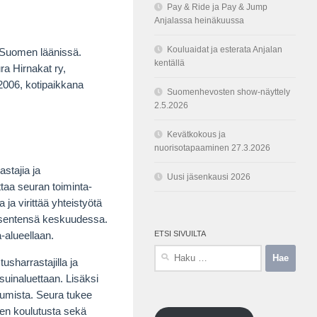
Pay & Ride ja Pay & Jump
Anjalassa heinäkuussa
Kouluaidat ja esterata Anjalan
ä-Suomen läänissä.
kentällä
a Hirnakat ry,
2006, kotipaikkana
Suomenhevosten show-näyttely
2.5.2026
Kevätkokous ja
nuorisotapaaminen 27.3.2026
stajia ja
Uusi jäsenkausi 2026
ttaa seuran toiminta-
 ja virittää yhteistyötä
jäsentensä keskuudessa.
ETSI SIVUILTA
-alueellaan.
Haku:
usharrastajilla ja
 asuinaluettaan. Lisäksi
stumista. Seura tukee
iden koulutusta sekä