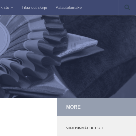
rkisto
Tilaa uutiskirje
Palautelomake
MORE
VIIMEISIMMÄT UUTISET