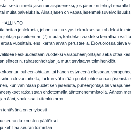
sta, sekä nimetä jäsen ainaisjäseneksi, jos jäsen on tehnyt seuralle h
a tai muita palveluksia. Ainaisjäsen on vapaa jäsenmaksuvelvollisuuks
 HALLINTO
ita hoitaa johtokunta, johon kuuluu syyskokouksessa kahdeksi toimin
enjohtaja ja seitsemän (7) muuta, kahdeksi vuodeksi kerrallaan valittu
t eroaa vuosittain, ensi kerran arvan perusteella. Erovuorossa oleva v
valitsee keskuudestaan vuodeksi varapuheenjohtajan sekä ottaa kes
an sihteerin, rahastonhoitajan ja muut tarvittavat toimihenkilöt.
kokoontuu puheenjohtajan, tai hänen estyneenä ollessaan, varapuhee
siihen olevan aihetta, tai kun vähintään puolet johtokunnan jäsenistä s
inen, kun vähintään puolet sen jäsenistä, puheenjohtaja tai varapuhe
änestykset ratkaistaan ehdottomalla ääntenenemmistöllä. Äänten me
an ääni, vaaleissa kuitenkin arpa.
 tehtävänä on erityisesti
taa seuran kokousten päätökset
ja kehittää seuran toimintaa