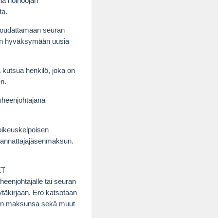
lla holhoojan
ta.
 noudattamaan seuran
laan hyväksymään uusia
kutsua henkilö, joka on
en.
uheenjohtajana
 oikeuskelpoisen
 kannattajajäsenmaksun.
ET
uheenjohtajalle tai seuran
ytäkirjaan. Ero katsotaan
amaan maksunsa sekä muut