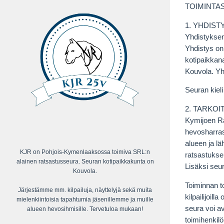
TOIMINTA
1. YHDIST
Yhdistyksen
Yhdistys on
kotipaikkan
Kouvola. Yh
Seuran kiel
2. TARKOI
Kymijoen Rat
hevosharrast
alueen ja lä
KJR on Pohjois-Kymenlaaksossa toimiva SRL:n
ratsastukse
alainen ratsastusseura. Seuran kotipaikkakunta on
Lisäksi seu
Kouvola.
Toiminnan to
Järjestämme mm. kilpailuja, näyttelyjä sekä muita
kilpailijoill
mielenkiintoisia tapahtumia jäsenillemme ja muille
seura voi av
alueen hevosihmisille. Tervetuloa mukaan!
toimihenkilö