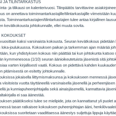
USI JA TILINTARKASTUS
nta- ja tilikausi on kalenterivuosi. Tilinpäätös tarvittavine asiakirjoin
s on annettava toiminnantarkastajille/tilintarkastajille viimeistään k
a. Toiminnantarkastajien/tilintarkastajien tulee antaa kirjallinen laus
en kevätkokousta johtokunnalle, ellei muuta sovita.
N KOKOUKSET
 vuosittain kaksi varsinaista kokousta. Seuran kevätkokous pidetään 
loka-joulukuussa. Kokouksen paikan ja tarkemman ajan määrää joht
ään, kun yhdistyksen kokous niin päättää tai kun johtokunta katsoo si
än kymmenesosa (1/10) seuran äänioikeutetuista jäsenistä sitä johtoku
asiaa varten kirjallisesti vaatii. Kokous on pidettävä kahden kuukaude
 pitämisestä on esitetty johtokunnalle.
ouksissa jokaisella liittymismaksunsa ja kokoukseen mennessä jä
viisitoista vuotta täyttäneellä varsinaisella jäsenellä ja perheenjäsen 
llä ja kunniapuheenjohtajalla sekä ainaisjäsenellä, kannattavia jäsen
altakirjalla ei saa äänestää.
ksen päätökseksi tulee se mielipide, jota on kannattanut yli puolet a
essä tasan ratkaisee kokouksen puheenjohtajan ääni, henkilövaaleis
kouksissa suoritetaan vaadittaessa äänestys suljettuja lippuja käyttä