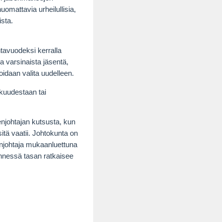
uomattavia urheilullisia,
ista.
tavuodeksi kerralla
a varsinaista jäsentä,
oidaan valita uudelleen.
kuudestaan tai
njohtajan kutsusta, kun
itä vaatii. Johtokunta on
enjohtaja mukaanluettuna
nnessä tasan ratkaisee