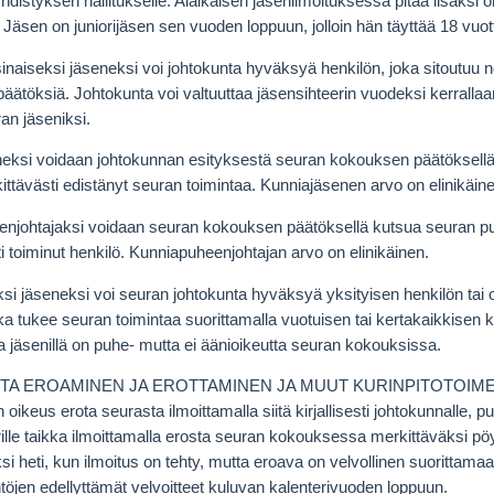
i yhdistyksen hallitukselle. Alaikäisen jäsenilmoituksessa pitää lisäksi o
Jäsen on juniorijäsen sen vuoden loppuun, jolloin hän täyttää 18 vuot
inaiseksi jäseneksi voi johtokunta hyväksyä henkilön, joka sitoutuu
 päätöksiä. Johtokunta voi valtuuttaa jäsensihteerin vuodeksi kerral
an jäseniksi.
eksi voidaan johtokunnan esityksestä seuran kokouksen päätöksellä 
kittävästi edistänyt seuran toimintaa. Kunniajäsenen arvo on elinikäin
njohtajaksi voidaan seuran kokouksen päätöksellä kutsua seuran p
 toiminut henkilö. Kunniapuheenjohtajan arvo on elinikäinen.
si jäseneksi voi seuran johtokunta hyväksyä yksityisen henkilön tai
oka tukee seuran toimintaa suorittamalla vuotuisen tai kertakaikkisen
a jäsenillä on puhe- mutta ei äänioikeutta seuran kokouksissa.
STA EROAMINEN JA EROTTAMINEN JA MUUT KURINPITOTOIM
 oikeus erota seurasta ilmoittamalla siitä kirjallisesti johtokunnalle, p
rille taikka ilmoittamalla erosta seuran kokouksessa merkittäväksi pö
si heti, kun ilmoitus on tehty, mutta eroava on velvollinen suoritt
töjen edellyttämät velvoitteet kuluvan kalenterivuoden loppuun.