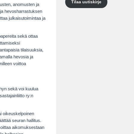
Tilaa uutiskirje
tusten, anomusten ja
n ja hevosharrastuksen
ttaa julkaisutoimintaa ja
papereita sekä ottaa
uttamiseksi
antapaisia tilaisuuksia,
aamalla hevosia ja
illeen voittoa
:hyn sekä voi kuulua
stajainliitto ry:n
ai oikeuskelpoinen
ättää seuran hallitus.
ilmoittaa aikomuksestaan