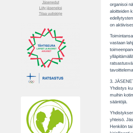
Jäsenedut
organisoi n
Liity jäseneksi
aloitteiden
Tilaa uutiskirje
edellytysten
on aktiivise
Toimintansa 
vastaan lahj
toimeenpanem
ylläpitämäll
ratsastusväl
tavoittelema
3. JÄSENE
Yhdistys ku
muihin kotim
sääntöjä.
Yhdistyksen 
yhteisö. Jäs
Henkilön tai