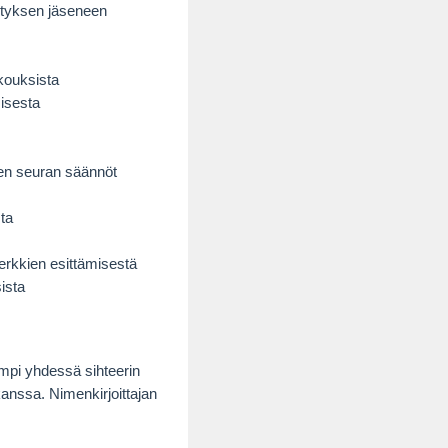
styksen jäseneen
okouksista
misesta
een seuran säännöt
ta
rkkien esittämisestä
ista
umpi yhdessä sihteerin
anssa. Nimenkirjoittajan