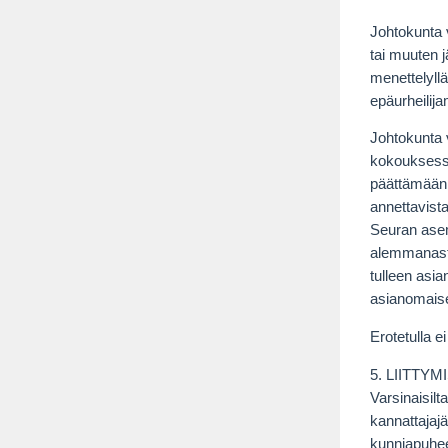
Johtokunta 
tai muuten j
menettelyllä
epäurheilij
Johtokunta 
kokouksessa
päättämään 
annettavista
Seuran aseme
alemmanaste
tulleen asia
asianomaise
Erotetulla e
5. LIITTY
Varsinaisil
kannattajaj
kunniapuhee