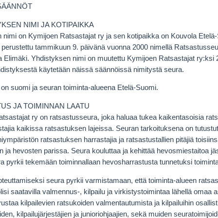
SÄÄNNÖT
YKSEN NIMI JA KOTIPAIKKA
 nimi on Kymijoen Ratsastajat ry ja sen kotipaikka on Kouvola Etel
 perustettu tammikuun 9. päivänä vuonna 2000 nimellä Ratsastusseur
a Elimäki. Yhdistyksen nimi on muutettu Kymijoen Ratsastajat ry:ksi 
distyksestä käytetään näissä säännöissä nimitystä seura.
i on suomi ja seuran toiminta-alueena Etelä-Suomi.
TUS JA TOIMINNAN LAATU
sastajat ry on ratsastusseura, joka haluaa tukea kaikentasoisia ratsa
ajia kaikissa ratsastuksen lajeissa. Seuran tarkoituksena on tutustu
hiympäristön ratsastuksen harrastajia ja ratsastustallien pitäjiä toisiinsa
n ja hevosten parissa. Seura kouluttaa ja kehittää hevosmiestaitoa 
ra pyrkii tekemään toiminnallaan hevosharrastusta tunnetuksi toiminta
teuttamiseksi seura pyrkii varmistamaan, että toiminta-alueen ratsast
a olisi saatavilla valmennus-, kilpailu ja virkistystoimintaa lähellä omaa
ustaa kilpailevien ratsukoiden valmentautumista ja kilpailuihin osalli
iden, kilpailujärjestäjien ja junioriohjaajien, sekä muiden seuratoimijo