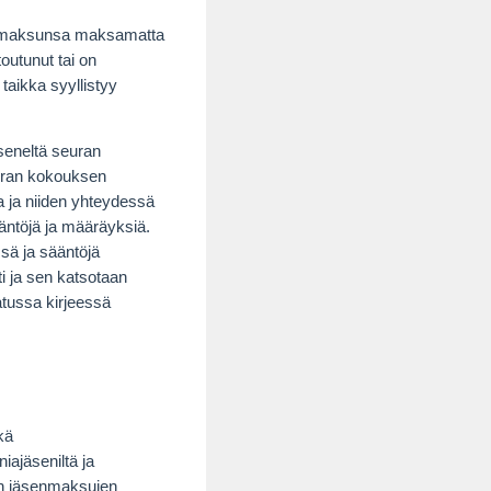
senmaksunsa maksamatta
toutunut tai on
taikka syyllistyy
seneltä seuran
euran kokouksen
 ja niiden yhteydessä
ääntöjä ja määräyksiä.
ssä ja sääntöjä
i ja sen katsotaan
atussa kirjeessä
kä
ajäseniltä ja
sen jäsenmaksujen