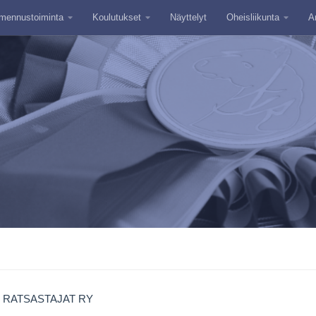
mennustoiminta
Koulutukset
Näyttelyt
Oheisliikunta
A
 RATSASTAJAT RY