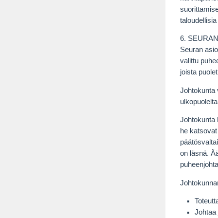
suorittamise
taloudellisi
6. SEURAN
Seuran asio
valittu puhe
joista puole
Johtokunta 
ulkopuolelta
Johtokunta 
he katsovat 
päätösvalta
on läsnä. Ä
puheenjohtaj
Johtokunnan
Toteut
Johtaa 