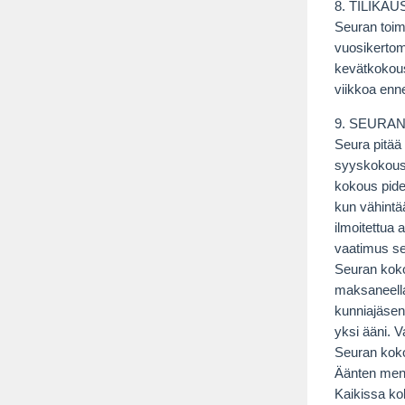
8. TILIKA
Seuran toimi
vuosikertomu
kevätkokoust
viikkoa enn
9. SEURA
Seura pitää
syyskokous 
kokous pidet
kun vähintä
ilmoitettua 
vaatimus sen
Seuran kok
maksaneella 
kunniajäsene
yksi ääni. V
Seuran kokou
Äänten menn
Kaikissa ko