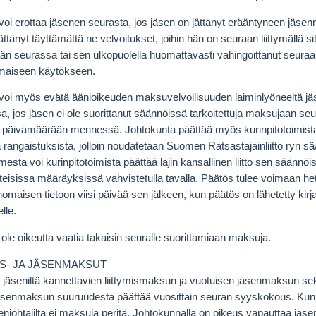
voi erottaa jäsenen seurasta, jos jäsen on jättänyt erääntyneen jä
ättänyt täyttämättä ne velvoitukset, joihin hän on seuraan liittymällä si
än seurassa tai sen ulkopuolella huomattavasti vahingoittanut seuraa 
amaiseen käytökseen.
voi myös evätä äänioikeuden maksuvelvollisuuden laiminlyöneeltä jä
, jos jäsen ei ole suorittanut säännöissä tarkoitettuja maksujaan s
päivämäärään mennessä. Johtokunta päättää myös kurinpitotoimista
 rangaistuksista, jolloin noudatetaan Suomen Ratsastajainliitto ryn s
sta voi kurinpitotoimista päättää lajin kansallinen liitto sen säännöi
isissa määräyksissä vahvistetulla tavalla. Päätös tulee voimaan het
nomaisen tietoon viisi päivää sen jälkeen, kun päätös on lähetetty kirj
lle.
i ole oikeutta vaatia takaisin seuralle suorittamiaan maksuja.
MIS- JA JÄSENMAKSUT
ta jäseniltä kannettavien liittymismaksun ja vuotuisen jäsenmaksun se
äsenmaksun suuruudesta päättää vuosittain seuran syyskokous. Kunni
njohtajilta ei maksuja peritä. Johtokunnalla on oikeus vapauttaa jä