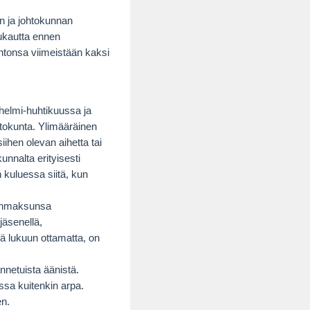
een ja johtokunnan
uukautta ennen
untonsa viimeistään kaksi
helmi-huhtikuussa ja
okunta. Ylimääräinen
ihen olevan aihetta tai
nnalta erityisesti
n kuluessa siitä, kun
senmaksunsa
jäsenellä,
iä lukuun ottamatta, on
nnetuista äänistä.
sa kuitenkin arpa.
en.