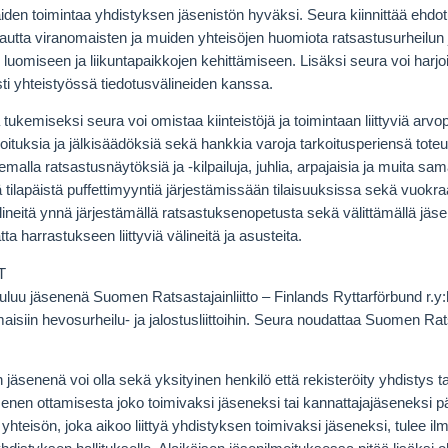
äiden toimintaa yhdistyksen jäsenistön hyväksi. Seura kiinnittää ehdo
 kautta viranomaisten ja muiden yhteisöjen huomiota ratsastusurheilu
 luomiseen ja liikuntapaikkojen kehittämiseen. Lisäksi seura voi harjoi
sti yhteistyössä tiedotusvälineiden kanssa.
tukemiseksi seura voi omistaa kiinteistöjä ja toimintaan liittyviä arvo
oituksia ja jälkisäädöksiä sekä hankkia varoja tarkoitusperiensä tote
alla ratsastusnäytöksiä ja -kilpailuja, juhlia, arpajaisia ja muita sam
ä tilapäistä puffettimyyntiä järjestämissään tilaisuuksissa sekä vuokr
ineitä ynnä järjestämällä ratsastuksenopetusta sekä välittämällä jäsen
tta harrastukseen liittyviä välineitä ja asusteita.
T
uluu jäsenenä Suomen Ratsastajainliitto – Finlands Ryttarförbund r.y
aisiin hevosurheilu- ja jalostusliittoihin. Seura noudattaa Suomen Ratsa
jäsenenä voi olla sekä yksityinen henkilö että rekisteröity yhdistys t
enen ottamisesta joko toimivaksi jäseneksi tai kannattajajäseneksi pä
 yhteisön, joka aikoo liittyä yhdistyksen toimivaksi jäseneksi, tulee 