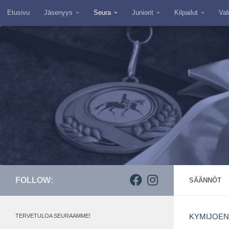
Etusivu
Jäsenyys
Seura
Juniorit
Kilpailut
Val
Skip to content
FOLLOW:
SÄÄNNÖT
TERVETULOA SEURAAMME!
KYMIJOEN