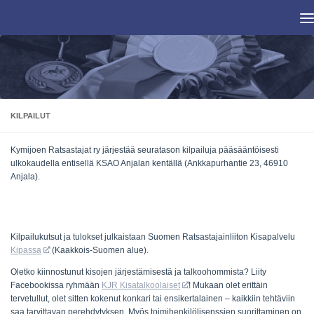
Skip to content
KILPAILUT
Kymijoen Ratsastajat ry järjestää seuratason kilpailuja pääsääntöisesti
ulkokaudella entisellä KSAO Anjalan kentällä (Ankkapurhantie 23,
46910
Anjala).
Kilpailukutsut ja tulokset julkaistaan Suomen Ratsastajainliiton Kisapalvelu
Kipassa
(Kaakkois-Suomen alue).
Oletko kiinnostunut kisojen järjestämisestä ja talkoohommista? Liity
Facebookissa ryhmään
KJR Kisatalkoolaiset
! Mukaan olet erittäin
tervetullut, olet sitten kokenut konkari tai ensikertalainen – kaikkiin tehtäviin
saa tarvittavan perehdytyksen. Myös toimihenkilölisenssien suorittaminen on