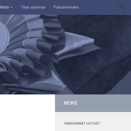
rkisto
Tilaa uutiskirje
Palautelomake
MORE
VIIMEISIMMÄT UUTISET