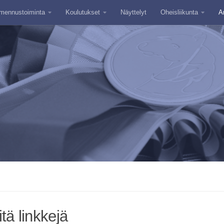
mennustoiminta
Koulutukset
Näyttelyt
Oheisliikunta
A
tä linkkejä