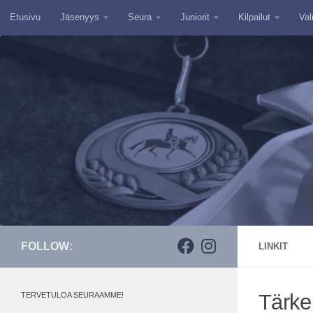
Etusivu
Jäsenyys
Seura
Juniorit
Kilpailut
Val
Skip to content
FOLLOW:
LINKIT
Tärkei
TERVETULOA SEURAAMME!