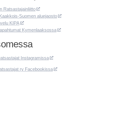
Ratsastajainliitto
Kaakkois-Suomen aluejaosto
lvelu KIPA
apahtumat Kymenlaaksossa
somessa
tsastajat Instagramissa
tsastajat ry Facebookissa