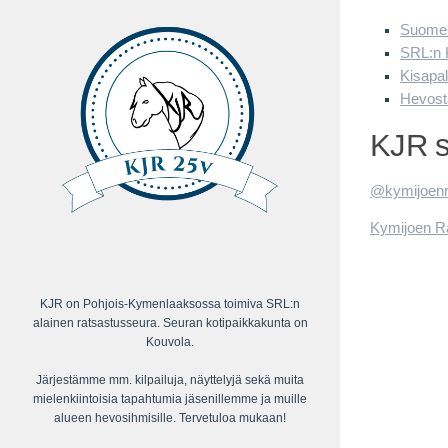
Suomen 
SRL:n 
Kisapa
Hevost
KJR 
@kymijoenra
Kymijoen Ra
KJR on Pohjois-Kymenlaaksossa toimiva SRL:n
alainen ratsastusseura. Seuran kotipaikkakunta on
Kouvola.
Järjestämme mm. kilpailuja, näyttelyjä sekä muita
mielenkiintoisia tapahtumia jäsenillemme ja muille
alueen hevosihmisille. Tervetuloa mukaan!