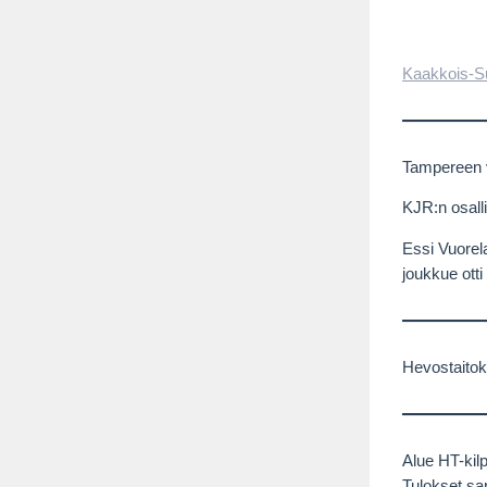
Kaakkois-S
Tampereen v
KJR:n osalli
Essi Vuorela
joukkue otti
Hevostaitok
Alue HT-kil
Tulokset sa