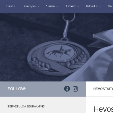
Etusivu
Jäsenyys
Seura
Juniorit
Kilpailut
Val
Skip to content
FOLLOW:
HEVOSTAIT
Hevost
TERVETULOA SEURAAMME!