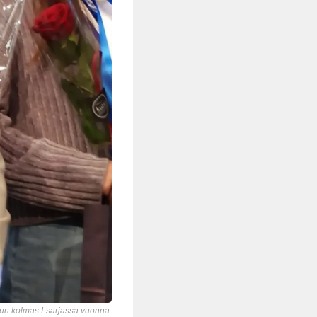
ilun kolmas I-sarjassa vuonna