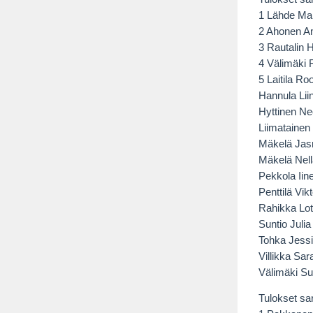
1 Lähde Mai
2 Ahonen A
3 Rautalin 
4 Välimäki
5 Laitila R
Hannula Lii
Hyttinen N
Liimatainen
Mäkelä Jas
Mäkelä Nell
Pekkola Iin
Penttilä Vi
Rahikka Lot
Suntio Juli
Tohka Jessi
Villikka Sa
Välimäki S
Tulokset sar