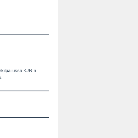
uekilpailussa KJR:n
ä.