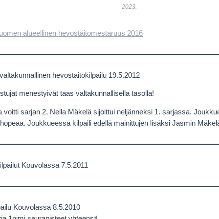
2023.
uomen alueellinen hevostaitomestaruus 2016
altakunnallinen hevostaitokilpailu 19.5.2012
stujat menestyivät taas valtakunnallisella tasolla!
 voitti sarjan 2, Nella Mäkelä sijoittui neljänneksi 1. sarjassa. Joukk
 hopeaa. Joukkueessa kilpaili edellä mainittujen lisäksi Jasmin Mäkel
ilpailut Kouvolassa 7.5.2011
pailu Kouvolassa 8.5.2010
rja 1nimi seurapisteet yhteensä