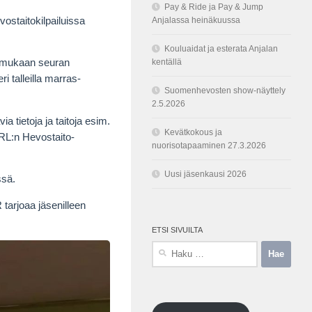
Pay & Ride ja Pay & Jump
ostaitokilpailuissa
Anjalassa heinäkuussa
Kouluaidat ja esterata Anjalan
kentällä
n mukaan seuran
i talleilla marras-
Suomenhevosten show-näyttely
2.5.2026
ia tietoja ja taitoja esim.
Kevätkokous ja
SRL:n Hevostaito-
nuorisotapaaminen 27.3.2026
Uusi jäsenkausi 2026
ssä.
arjoaa jäsenilleen
ETSI SIVUILTA
Haku: