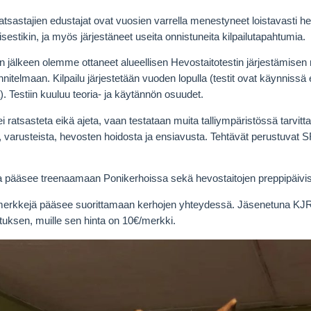
sastajien edustajat ovat vuosien varrella menestyneet loistavasti hev
isestikin, ja myös järjestäneet useita onnistuneita kilpailutapahtumia.
n jälkeen olemme ottaneet alueellisen Hevostaitotestin järjestämise
nitelmaan. Kilpailu järjestetään vuoden lopulla (testit ovat käynnissä er
. Testiin kuuluu teoria- ja käytännön osuudet.
ei ratsasteta eikä ajeta, vaan testataan muita talliympäristössä tarvittav
, varusteista, hevosten hoidosta ja ensiavusta. Tehtävät perustuvat 
a pääsee treenaamaan Ponikerhoissa sekä hevostaitojen preppipäivi
erkkejä pääsee suorittamaan kerhojen yhteydessä. Jäsenetuna KJR t
tuksen, muille sen hinta on 10€/merkki.