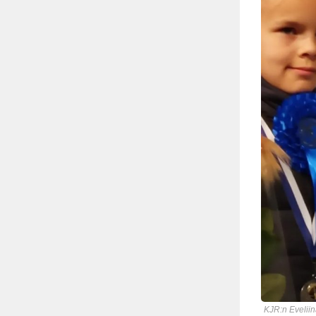
KJR:n Eveliin