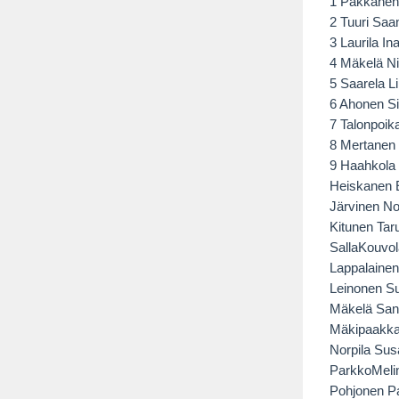
1 Pakkanen
2 Tuuri Saa
3 Laurila I
4 Mäkelä Ni
5 Saarela L
6 Ahonen Si
7 Talonpoi
8 Mertanen
9 Haahkola
Heiskanen 
Järvinen N
Kitunen Tar
SallaKouvol
Lappalaine
Leinonen Su
Mäkelä San
Mäkipaakkan
Norpila Su
ParkkoMeli
Pohjonen Pa