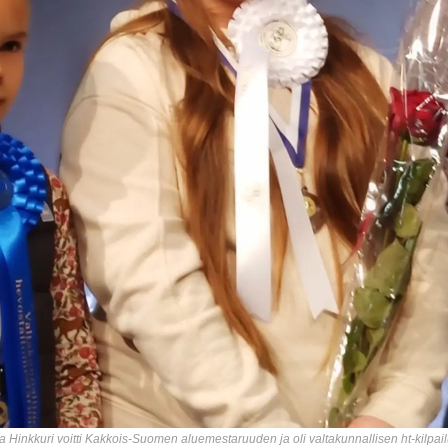
a Hinkkuri voitti Kakkois-Suomen aluemestaruuden ja oli valtakunnallisen ht-kilpa