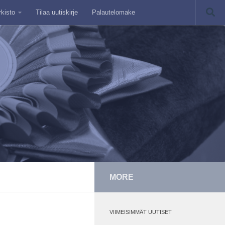
rkisto
Tilaa uutiskirje
Palautelomake
MORE
VIIMEISIMMÄT UUTISET