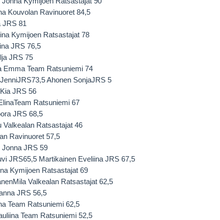
 Jonna Kymijoen Ratsastajat 90
na Kouvolan Ravinuoret 84,5
na JRS 81
ina Kymijoen Ratsastajat 78
iina JRS 76,5
lja JRS 75
ka Emma Team Ratsuniemi 74
 JenniJRS73,5 Ahonen SonjaJRS 5
 Kia JRS 56
ElinaTeam Ratsuniemi 67
oora JRS 68,5
u Valkealan Ratsastajat 46
an Ravinuoret 57,5
n Jonna JRS 59
vi JRS65,5 Martikainen Eveliina JRS 67,5
na Kymijoen Ratsastajat 69
enMila Valkealan Ratsastajat 62,5
sanna JRS 56,5
na Team Ratsuniemi 62,5
uliina Team Ratsuniemi 52,5