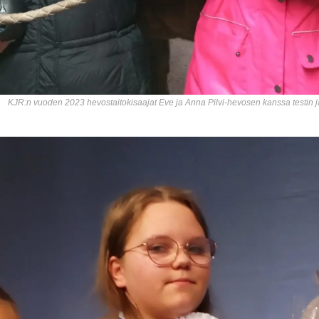
KJR:n vuoden 2023 hevostaitokisaajat Eve ja Anna Pilvi-hevosen kanssa testin 