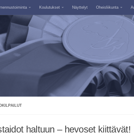
mennustoiminta
Koulutukset
Näyttelyt
Oheisliikunta
A
OKILPAILUT
aidot haltuun – hevoset kiittävät!