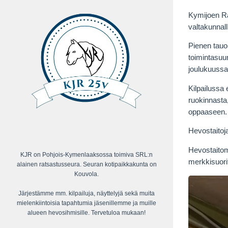
Kymijoen Rat
valtakunnall
Pienen tauo
toimintasuun
joulukuussa)
Kilpailussa 
ruokinnasta
oppaaseen.
Hevostaitoj
Hevostaitom
KJR on Pohjois-Kymenlaaksossa toimiva SRL:n
merkkisuori
alainen ratsastusseura. Seuran kotipaikkakunta on
Kouvola.
Järjestämme mm. kilpailuja, näyttelyjä sekä muita
mielenkiintoisia tapahtumia jäsenillemme ja muille
alueen hevosihmisille. Tervetuloa mukaan!