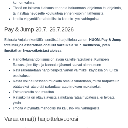
kun on valmis.
Tässä on loistava tilaisuus treenata haluamaasi ohjelmaa tai ohjelmia,
tai näyttää hevoselle kouluaitoja ennen kisoihin lähtemistä.
Ilmoita viipymättä mahdollisista kalusto- ym. vahingoista.
Pay & Jump 20.7.-26.7.2026
Esterata Anjalan kentällä itsenäistä harjoittelua varten!
HUOM. Pay & Jump
toteutuu jos esteradalle on tullut varauksia 18.7. mennessä, joten
ilmoitathan hyppyaikeistasi ajoissa!
Harjoittelumahdollisuus on avoin kaikille ratsukoille, Kymijoen
Ratsastajien täys- ja kannatusjäsenet saavat alennuksen.
Rata rakennetaan harjoittelijoita varten valmiiksi, käytössä on KJR:n
estekalusto.
Rataa voi halutessaan muokata omalla vuorollaan, mutta harjoittelun
päätteeksi rata pitää palauttaa ratapiirroksen mukaiseksi.
Estekorkeutta saa muuttaa.
Ratsukoilla on oltava avustaja mukana rataa hypätessä, ei hypätä
yksin.
Ilmoita viipymättä mahdollisista kalusto- ym. vahingoista.
Varaa oma(t) harjoitteluvuorosi