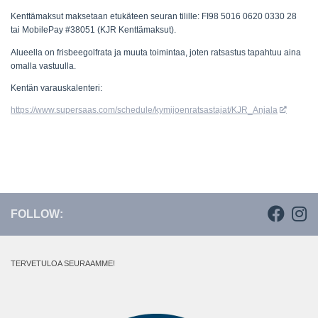
Kenttämaksut maksetaan etukäteen seuran tilille: FI98 5016 0620 0330 28
tai MobilePay #38051 (KJR Kenttämaksut).
Alueella on frisbeegolfrata ja muuta toimintaa, joten ratsastus tapahtuu aina
omalla vastuulla.
Kentän varauskalenteri:
https://www.supersaas.com/schedule/kymijoenratsastajat/KJR_Anjala
FOLLOW:
TERVETULOA SEURAAMME!