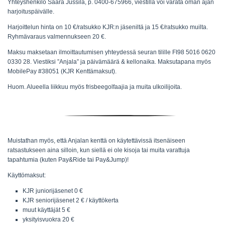
Yhteyshenkilö Saara Jussila, p. 0400-675966, viestillä voi varata oman ajan
harjoituspäivälle.
Harjoittelun hinta on 10 €/ratsukko KJR:n jäseniltä ja 15 €/ratsukko muilta.
Ryhmävaraus valmennukseen 20 €.
Maksu maksetaan ilmoittautumisen yhteydessä seuran tilille FI98 5016 0620
0330 28. Viestiksi ”Anjala” ja päivämäärä & kellonaika. Maksutapana myös
MobilePay #38051 (KJR Kenttämaksut).
Huom. Alueella liikkuu myös frisbeegolfaajia ja muita ulkoilijoita.
Muistathan myös, että Anjalan kenttä on käytettävissä itsenäiseen
ratsastukseen aina silloin, kun siellä ei ole kisoja tai muita varattuja
tapahtumia (kuten Pay&Ride tai Pay&Jump)!
Käyttömaksut:
KJR juniorijäsenet 0 €
KJR seniorijäsenet 2 € / käyttökerta
muut käyttäjät 5 €
yksityisvuokra 20 €