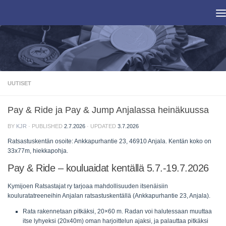
Skip to content
UUTISET
Pay & Ride ja Pay & Jump Anjalassa heinäkuussa
BY
KJR
· PUBLISHED
2.7.2026
· UPDATED
3.7.2026
Ratsastuskentän osoite: Ankkapurhantie 23, 46910 Anjala. Kentän koko on
33x77m, hiekkapohja.
Pay & Ride – kouluaidat kentällä 5.7.-19.7.2026
Kymijoen Ratsastajat ry tarjoaa mahdollisuuden itsenäisiin
kouluratatreeneihin Anjalan ratsastuskentällä (Ankkapurhantie 23, Anjala).
Rata rakennetaan pitkäksi, 20×60 m. Radan voi halutessaan muuttaa
itse lyhyeksi (20x40m) oman harjoittelun ajaksi, ja palauttaa pitkäksi