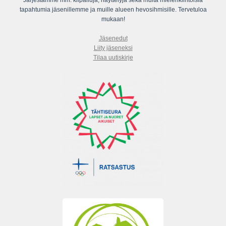
Järjestämme mm. kilpailuja, näyttelyjä sekä muita mielenkiintoisia
tapahtumia jäsenillemme ja muille alueen hevosihmisille. Tervetuloa
mukaan!
Jäsenedut
Liity jäseneksi
Tilaa uutiskirje