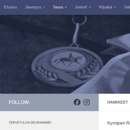
Etusivu
Jäsenyys
Seura
Juniorit
Kilpailut
Val
Skip to content
FOLLOW:
HANKKEET
TERVETULOA SEURAAMME!
Kymijoen Ra