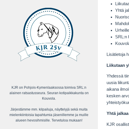
Liikut
Yhtä j
Nuoris
Mahdol
Urheill
SRL:n 
Kouvola
Lisätietoja 
Liikutaan 
Yhdessä tii
uusia liiku
KJR on Pohjois-Kymenlaaksossa toimiva SRL:n
aikana ilmo
alainen ratsastusseura. Seuran kotipaikkakunta on
kesken arvo
Kouvola.
yhteistyöku
Järjestämme mm. kilpailuja, näyttelyjä sekä muita
Yhtä jalka
mielenkiintoisia tapahtumia jäsenillemme ja muille
alueen hevosihmisille. Tervetuloa mukaan!
KJR osallis