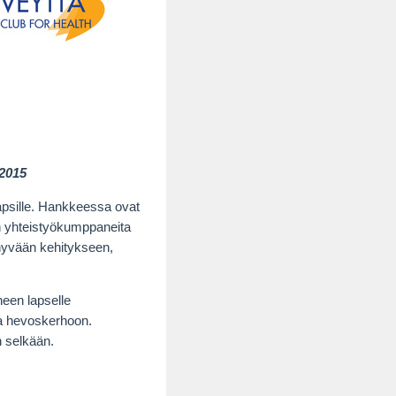
2015
apsille. Hankkeessa ovat
on yhteistyökumppaneita
 hyvään kehitykseen,
een lapselle
ua hevoskerhoon.
 selkään.