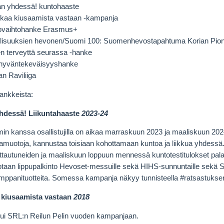
aan yhdessä! kuntohaaste
alkaa kiusaamista vastaan -kampanja
ovaihtohanke Erasmus+
lisuuksien hevonen/Suomi 100: Suomenhevostapahtuma Korian Pion
en terveyttä seurassa -hanke
hyväntekeväisyyshanke
n Raviliiga
hankkeista:
yhdessä! Liikuntahaaste
2023-24
min kanssa osallistujilla on aikaa marraskuun 2023 ja maaliskuun 2024
ntamuotoja, kannustaa toisiaan kohottamaan kuntoa ja liikkua yhdess
ittautuneiden ja maaliskuun loppuun mennessä kuntotestitulokset pala
taan lippupalkinto Hevoset-messuille sekä HIHS-sunnuntaille
sekä 
mppanituotteita. Somessa kampanja näkyy tunnisteella #ratsastukse
a kiusaamista vastaan
2018
tui SRL:n Reilun Pelin vuoden kampanjaan.