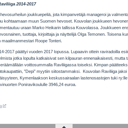
aviliiga
2014-2017
n hevosurheilun joukkuepeliä, jota kimpanvetäjä manageroi ja valment
uu kohtaamaan muun Suomen hevoset. Kouvolan joukkueen hevone
mentautuu uraan Marko Heikarin tallissa Kouvolassa.
Joukkueen en
evosnainen, tuottaja, kirjoittaja ja näyttelijä Olga Temonen.
Toisena ku
un maailmanmestari Roope Tonteri
.
14-2017 päättyi vuoden 2017 lopussa. Lupaavin ottein raviradoilla esi
mista jotka lopulta katkaisivat sen kilpauran ennenaikaisesti, mutta 
keräämällään voittosummalla Raviliigassa toiseksi. Kimpan päätteeksi 
tokaupattiin, ”Depi” myytiin siitostammaksi. Kouvolan Raviliiga jako
isyyteen, Kymenlaakson keskussairaalan lastenosastojen tuki ry:lle
vinuorten Poniravikoululle 3946,24 euroa.
ga