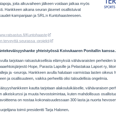
atapoja, joita alkuvaiheen jälkeen voidaan jatkaa myös
ti. Hankkeen aikana seuran jäsenet osallistuivat
ukaudet-kampanjaan ja SRL:n Kuntohaasteeseen.
www.
ratsastus.fi/Kuntohaaste
en terveyttä seurassa -projekti
ntekeväisyyshanke yhteistyössä Koivukaaren Ponitallin kanssa
ulla tarjotaan ratsastuksellisia elämyksiä vähävaraisten perheiden l
aehtoisjärjestö Hope, Parasta Lapsille ja Pelastakaa Lapset ry, liit
alleja ja -seuroja. Hankkeen avulla halutaan varmistaa lasten oikeus
en ja osallisuuteen, vaikka perheellä olisi taloudellisia ongelmia.
isyyshankkeen kautta tarjotaan alakouluikäiselle, vähävaraisen perh
n alkeiskurssi ja muuta hevostoimintaa, kuten mahdollisuus osallist
voitteena on nostaa kokonaisuudessaan 300 lasta ja nuorta hevosen
jelijana toimii presidentti Tarja Halonen
.