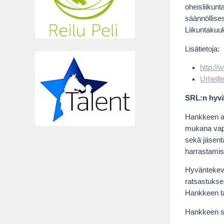
oheisliikunt
säännöllises
Liikuntaku
Lisätietoja:
http://
Urheill
SRL:n hyvä
Hankkeen av
mukana vapa
sekä jäsent
harrastamise
Hyväntekevä
ratsastukse
Hankkeen ta
Hankkeen suo