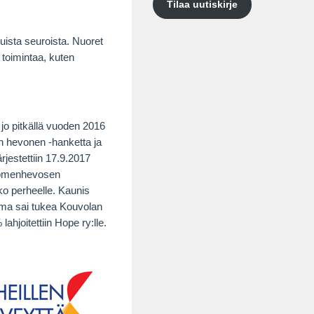
Tilaa uutiskirje
ista seuroista. Nuoret
 toimintaa, kuten
o pitkällä vuoden 2016
n hevonen -hanketta ja
estettiin 17.9.2017
suomenhevosen
ko perheelle. Kaunis
uma sai tukea Kouvolan
hjoitettiin Hope ry:lle.