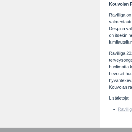
Kouvolan R
Raviliiga o
valmentaut
Despina val
on itsekin h
lumilautail
Raviliiga 20
terveysongel
huolimatta 
hevoset huu
hyväntekevä
Kouvolan ra
Lisätietoja:
Ravilii