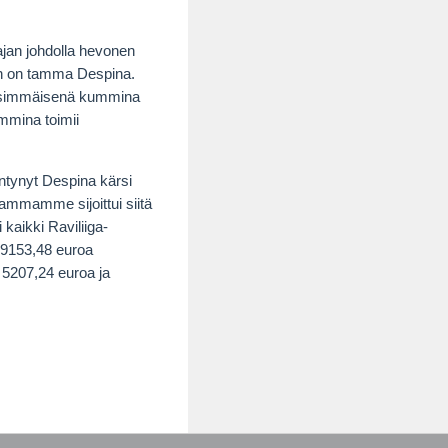
ajan johdolla hevonen
n on tamma Despina.
simmäisenä kummina
mmina toimii
intynyt Despina kärsi
tammamme sijoittui siitä
kaikki Raviliiga-
i 9153,48 euroa
 5207,24 euroa ja