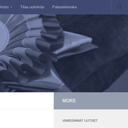
rkisto
Tilaa uutiskirje
Palautelomake
MORE
VIIMEISIMMÄT UUTISET