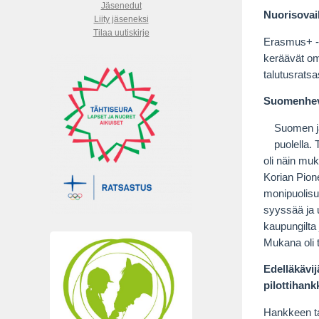
Jäsenedut
Nuorisova
Liity jäseneksi
Tilaa uutiskirje
Erasmus+ -h
keräävät oma
talutusrats
Suomenhe
Suomen ja
puolella.
oli näin mu
Korian Pio
monipuolisuu
syyssää ja 
kaupungilta
Mukana oli 
Edelläkävij
pilottihan
Hankkeen tav