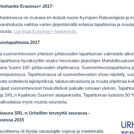
ihtohanke Erasmus+
2017-
ankkeissa on mukana eri-ikäisiä nuoria Kymijoen Ratsastajista ja mu
rahoitusta vaihtoa varten järjestämällä erilaisia tapahtumia ja muuta
astusta.
Lue lisää Erasmus+-hankkeista.
vostapahtuma
2017
 suomenhevosen yhteisen juhlavuoden tapahtuman valmistelu alkoi j
 Tapahtuma hyväksyttiin osaksi hevosalan järjestöjen Mahdollisuuksie
kana Suomi 100 -juhlavuoden ohjelmassa. Suomenhevostapahtuma järj
neeripuistossa. Tapahtumassa oli suomenhevosten show-näyttely, 
tta esitteleviä lajinäytöksiä, talutusratsastusta ja muuta ohjelmaa ko
uljaat suomenhevoset houkuttelivat paikalle runsaan yleisön. Tapaht
 ja SRL:n Kaakkois-Suomen aluejaokselta. Tapahtuman tuotosta 50 % la
talkoolaisia myös muista seuroista.
äseura SRL:n Urheillen terveyttä seurassa -
kkeessa
2015
oitteena oli löytää ratsastajille sopivia ja mielekkäitä