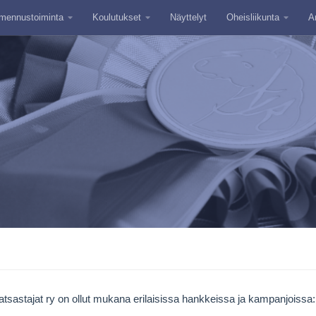
mennustoiminta
Koulutukset
Näyttelyt
Oheisliikunta
A
tsastajat ry on ollut mukana erilaisissa hankkeissa ja kampanjoissa: