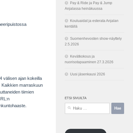
Pay & Ride ja Pay & Jump
Anjalassa heinäkuussa
Kouluaidat ja esterata Anjalan
eeripuistossa
kentällä
Suomenhevosten show-näyttely
2.5.2026
Kevätkokous ja
nuorisotapaaminen 27.3.2026
Uusi jäsenkausi 2026
 välisen ajan kokeilla
ä. Kaikkien marraskuun
uttaneiden tiimien
ETSI SIVUILTA
SRL:n
Haku:
nkuntohaaste.