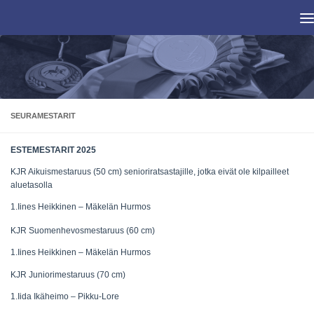
Skip to content
SEURAMESTARIT
ESTEMESTARIT 2025
KJR Aikuismestaruus (50 cm) senioriratsastajille, jotka eivät ole kilpailleet
aluetasolla
1.Iines Heikkinen – Mäkelän Hurmos
KJR Suomenhevosmestaruus (60 cm)
1.Iines Heikkinen – Mäkelän Hurmos
KJR Juniorimestaruus (70 cm)
1.Iida Ikäheimo – Pikku-Lore