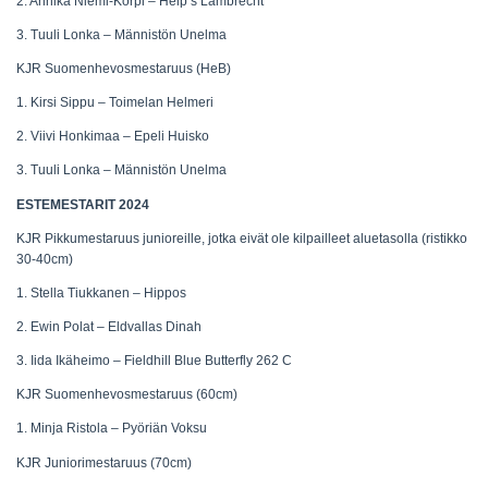
2. Annika Niemi-Korpi – Heip’s Lambrecht
3. Tuuli Lonka – Männistön Unelma
KJR Suomenhevosmestaruus (HeB)
1. Kirsi Sippu – Toimelan Helmeri
2. Viivi Honkimaa – Epeli Huisko
3. Tuuli Lonka – Männistön Unelma
ESTEMESTARIT 2024
KJR Pikkumestaruus junioreille, jotka eivät ole kilpailleet aluetasolla (ristikko
30-40cm)
1. Stella Tiukkanen – Hippos
2. Ewin Polat – Eldvallas Dinah
3.
Iida Ikäheimo – Fieldhill Blue Butterfly 262 C
KJR Suomenhevosmestaruus (60cm)
1. Minja Ristola – Pyöriän Voksu
KJR Juniorimestaruus (70cm)