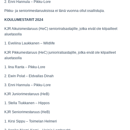
2. Enni Hannula – Pikku-Lore
Pikku- ja seniorimestaruuksissa ei tänä vuonna ollut osallistujia.
KOULUMESTARIT 2024
KJR Aikuismestaruus (HeC) senioriratsastajille, jotka eivät ole kilpailleet
aluetasolla
1. Eveliina Laukkanen – Wildlife
KJR
Pikkumestaruus (HeC) junioriratsastajille, jotka eivät ole kilpailleet
aluetasolla
1. Iina Ranta – Pikku-Lore
2. Ewin Polat – Eldvallas Dinah
3. Enni Hannula – Pikku-Lore
KJR Juniorimestaruus (HeB)
1. Stella Tiukkanen – Hippos
KJR Seniorimestaruus (HeB)
1. Kirsi Sippu – Toimelan Helmeri