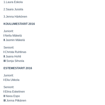
1.Laura Eskola
2.Saara Jussila
3.Jenna Härkönen
KOULUMESTARIT 2016
Juniorit:
I
Nella Mäkelä
II
Jasmin Mäkelä
Seniorit:
I
Christa Ruhtinas
II
Jaana Hohti
III
Sonja Sihvola
ESTEMESTARIT 2016
Juniorit:
I
Ella Ukkola
Seniorit:
I
Elina Eskelinen
II
Neea Espo
III
Jonna Pitkänen