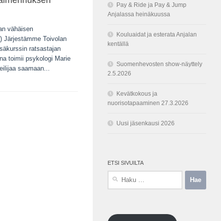
valmennuksen
Pay & Ride ja Pay & Jump
Anjalassa heinäkuussa
aan vähäisen
Kouluaidat ja esterata Anjalan
:) Järjestämme Toivolan
kentällä
säkurssin ratsastajan
a toimii psykologi Marie
Suomenhevosten show-näyttely
eilijaa saamaan...
2.5.2026
Kevätkokous ja
nuorisotapaaminen 27.3.2026
Uusi jäsenkausi 2026
ETSI SIVUILTA
Haku: