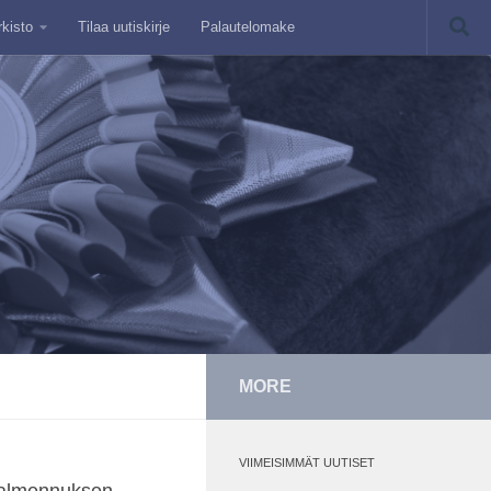
rkisto
Tilaa uutiskirje
Palautelomake
MORE
VIIMEISIMMÄT UUTISET