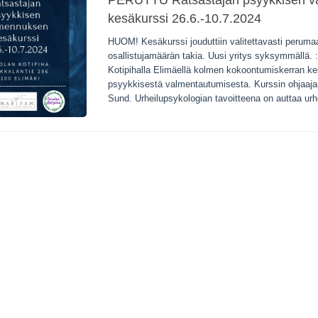
PERUTTU Ratsastajan psyykkisen 
kesäkurssi 26.6.-10.7.2024
HUOM! Kesäkurssi jouduttiin valitettavasti perum
osallistujamäärän takia. Uusi yritys syksymmällä. 
Kotipihalla Elimäellä kolmen kokoontumiskerran ke
psyykkisestä valmentautumisesta. Kurssin ohjaajan
Sund. Urheilupsykologian tavoitteena on auttaa urh