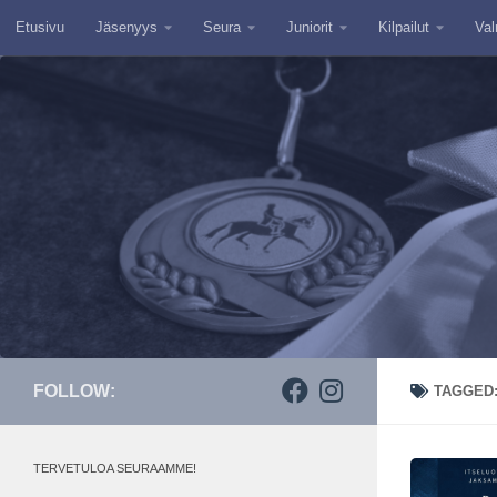
Etusivu
Jäsenyys
Seura
Juniorit
Kilpailut
Val
Skip to content
FOLLOW:
TAGGED
TERVETULOA SEURAAMME!