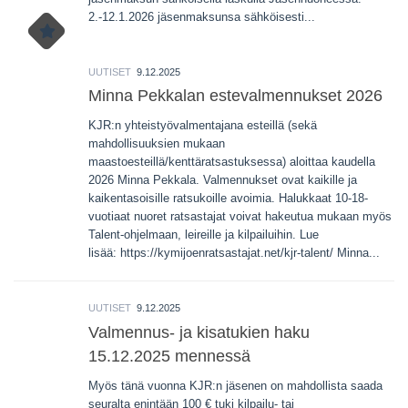
2.-12.1.2026 jäsenmaksunsa sähköisesti...
UUTISET
9.12.2025
Minna Pekkalan estevalmennukset 2026
KJR:n yhteistyövalmentajana esteillä (sekä
mahdollisuuksien mukaan
maastoesteillä/kenttäratsastuksessa) aloittaa kaudella
2026 Minna Pekkala. Valmennukset ovat kaikille ja
kaikentasoisille ratsukoille avoimia. Halukkaat 10-18-
vuotiaat nuoret ratsastajat voivat hakeutua mukaan myös
Talent-ohjelmaan, leireille ja kilpailuihin. Lue
lisää: https://kymijoenratsastajat.net/kjr-talent/ Minna...
UUTISET
9.12.2025
Valmennus- ja kisatukien haku
15.12.2025 mennessä
Myös tänä vuonna KJR:n jäsenen on mahdollista saada
seuralta enintään 100 € tuki kilpailu- tai