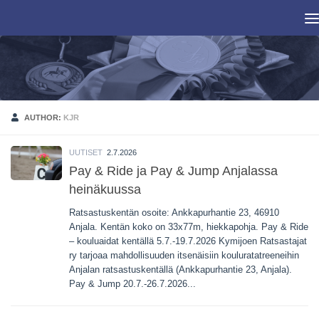
Skip to content
AUTHOR:
KJR
UUTISET
2.7.2026
Pay & Ride ja Pay & Jump Anjalassa
heinäkuussa
Ratsastuskentän osoite: Ankkapurhantie 23, 46910
Anjala. Kentän koko on 33x77m, hiekkapohja. Pay & Ride
– kouluaidat kentällä 5.7.-19.7.2026 Kymijoen Ratsastajat
ry tarjoaa mahdollisuuden itsenäisiin kouluratatreeneihin
Anjalan ratsastuskentällä (Ankkapurhantie 23, Anjala).
Pay & Jump 20.7.-26.7.2026...