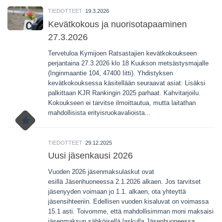
TIEDOTTEET
19.3.2026
Kevätkokous ja nuorisotapaaminen
27.3.2026
Tervetuloa Kymijoen Ratsastajien kevätkokoukseen
perjantaina 27.3.2026 klo 18 Kuukson metsästysmajalle
(Inginmaantie 104, 47400 Iitti). Yhdistyksen
kevätkokouksessa käsitellään seuraavat asiat: Lisäksi
palkittaan KJR Rankingin 2025 parhaat. Kahvitarjoilu.
Kokoukseen ei tarvitse ilmoittautua, mutta laitathan
mahdollisista erityisruokavalioista...
TIEDOTTEET
29.12.2025
Uusi jäsenkausi 2026
Vuoden 2026 jäsenmaksulaskut ovat
esillä Jäsenhuoneessa 2.1.2026 alkaen. Jos tarvitset
jäsenyyden voimaan jo 1.1. alkaen, ota yhteyttä
jäsensihteeriin. Edellisen vuoden kisaluvat on voimassa
15.1 asti. Toivomme, että mahdollisimman moni maksaisi
jäsenmaksun sähköisellä laskulla Jäsenhuoneessa.