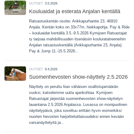
UUTISET
3.5.2026
Kouluaidat ja esterata Anjalan kentällä
Ratsastuskentän osoite: Ankkapurhantie 23, 46910
Anjala. Kentän koko on 33x77m, hiekkapohja. Pay & Ride
– kouluaidat kentällä 3.5.-9.5.2026 Kymijoen Ratsastajat
ry tarjoaa mahdollisuuden itsenäisiin kouluratatreeneihin
Anjalan ratsastuskentällä (Ankkapurhantie 23, Anjala).
Pay & Jump 11.-15.5.2026...
UUTISET
9.4.2026
Suomenhevosten show-näyttely 2.5.2026
Näyttely on peruttu liian vähäisen osallistujamäärän
vuoksi, katselemme uutta ajankohtaa. Kymijoen
Ratsastajat järjestää suomenhevosten show-näyttelyn
lauantaina 2.5.2026 Anjalassa. Luvassa on monipuolinen
näyttelypäivä, joka soveltuu erittäin hyvin esimerkiksi
nuorten hevosten harjoittelutilaisuudeksi ennen kevään
varsanäyttelyitä ja...