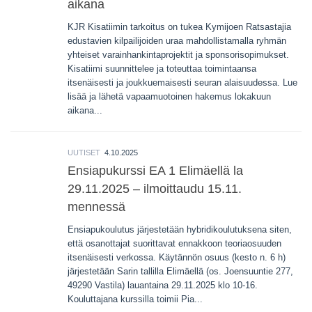
aikana
KJR Kisatiimin tarkoitus on tukea Kymijoen Ratsastajia
edustavien kilpailijoiden uraa mahdollistamalla ryhmän
yhteiset varainhankintaprojektit ja sponsorisopimukset.
Kisatiimi suunnittelee ja toteuttaa toimintaansa
itsenäisesti ja joukkuemaisesti seuran alaisuudessa. Lue
lisää ja lähetä vapaamuotoinen hakemus lokakuun
aikana...
UUTISET
4.10.2025
Ensiapukurssi EA 1 Elimäellä la
29.11.2025 – ilmoittaudu 15.11.
mennessä
Ensiapukoulutus järjestetään hybridikoulutuksena siten,
että osanottajat suorittavat ennakkoon teoriaosuuden
itsenäisesti verkossa. Käytännön osuus (kesto n. 6 h)
järjestetään Sarin tallilla Elimäellä (os. Joensuuntie 277,
49290 Vastila) lauantaina 29.11.2025 klo 10-16.
Kouluttajana kurssilla toimii Pia...