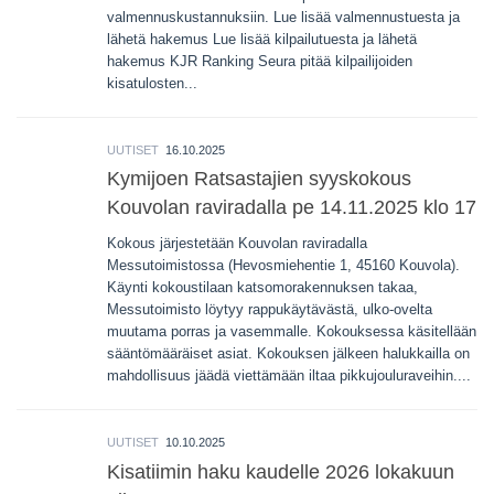
valmennuskustannuksiin. Lue lisää valmennustuesta ja
lähetä hakemus Lue lisää kilpailutuesta ja lähetä
hakemus KJR Ranking Seura pitää kilpailijoiden
kisatulosten...
UUTISET
16.10.2025
Kymijoen Ratsastajien syyskokous
Kouvolan raviradalla pe 14.11.2025 klo 17
Kokous järjestetään Kouvolan raviradalla
Messutoimistossa (Hevosmiehentie 1, 45160 Kouvola).
Käynti kokoustilaan katsomorakennuksen takaa,
Messutoimisto löytyy rappukäytävästä, ulko-ovelta
muutama porras ja vasemmalle. Kokouksessa käsitellään
sääntömääräiset asiat. Kokouksen jälkeen halukkailla on
mahdollisuus jäädä viettämään iltaa pikkujouluraveihin....
UUTISET
10.10.2025
Kisatiimin haku kaudelle 2026 lokakuun