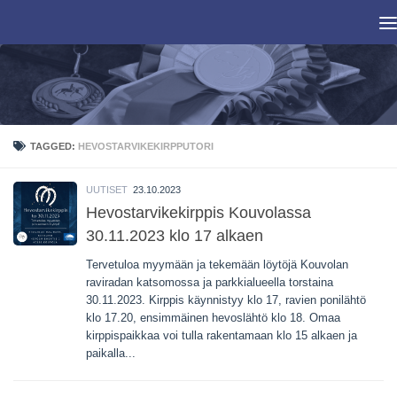
Skip to content
TAGGED:
HEVOSTARVIKEKIRPPUTORI
UUTISET
23.10.2023
Hevostarvikekirppis Kouvolassa
30.11.2023 klo 17 alkaen
Tervetuloa myymään ja tekemään löytöjä Kouvolan
raviradan katsomossa ja parkkialueella torstaina
30.11.2023. Kirppis käynnistyy klo 17, ravien ponilähtö
klo 17.20, ensimmäinen hevoslähtö klo 18. Omaa
kirppispaikkaa voi tulla rakentamaan klo 15 alkaen ja
paikalla...