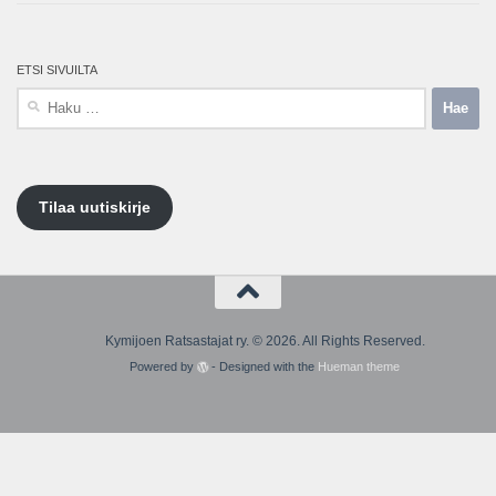
ETSI SIVUILTA
Haku:
Tilaa uutiskirje
Kymijoen Ratsastajat ry. © 2026. All Rights Reserved.
Powered by
- Designed with the
Hueman theme