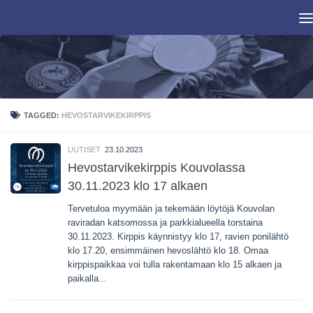
Skip to content
TAGGED:
HEVOSTARVIKEKIRPPIS
UUTISET
23.10.2023
Hevostarvikekirppis Kouvolassa
30.11.2023 klo 17 alkaen
Tervetuloa myymään ja tekemään löytöjä Kouvolan
raviradan katsomossa ja parkkialueella torstaina
30.11.2023. Kirppis käynnistyy klo 17, ravien ponilähtö
klo 17.20, ensimmäinen hevoslähtö klo 18. Omaa
kirppispaikkaa voi tulla rakentamaan klo 15 alkaen ja
paikalla...