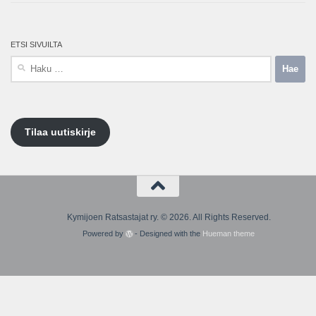
ETSI SIVUILTA
Haku:
Tilaa uutiskirje
Kymijoen Ratsastajat ry. © 2026. All Rights Reserved.
Powered by
- Designed with the
Hueman theme