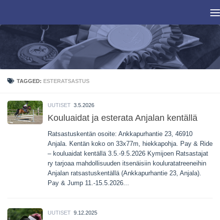
Skip to content
TAGGED:
ESTERATSASTUS
UUTISET
3.5.2026
Kouluaidat ja esterata Anjalan kentällä
Ratsastuskentän osoite: Ankkapurhantie 23, 46910
Anjala. Kentän koko on 33x77m, hiekkapohja. Pay & Ride
– kouluaidat kentällä 3.5.-9.5.2026 Kymijoen Ratsastajat
ry tarjoaa mahdollisuuden itsenäisiin kouluratatreeneihin
Anjalan ratsastuskentällä (Ankkapurhantie 23, Anjala).
Pay & Jump 11.-15.5.2026...
UUTISET
9.12.2025