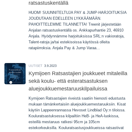
ratsastuskentällä
HUOM! SUUNNITELTUJA PAY & JUMP-HARJOITUKSIA
JOUDUTAAN EDELLEEN LYKKÄÄMÄÄN.
PAHOITTELEMME TILANNETTA! Treenit järjestetään
Anjalan ratsastuskentällä os. Ankkapurhantie 23, 46910
Anjala. Hyödynnämme harjoituksissa SRL:n vakioratoja,
Talent-ratoja ja/tai estekisoissa käytössä olleita
ratapiirroksia. Anjala Pay & Jump Varaa...
UUTISET
3.9.2023
Kymijoen Ratsastajien joukkueet mitaleilla
sekä koulu- että esteratsastuksen
aluejoukkuemestaruuskilpailuissa
Kymijoen Ratsastajien riveistä saatiin hienosti edustusta
mukaan tämänkertaisiin aluejoukkuemestaruuksiin. Kisat
käytiin Lappeenrannassa Hevoset Lindblad Oy:n tiloissa.
Kouluratsastuksessa kilpailtiin HeB- ja HeA-luokissa,
esteillä mestaruus ratkesi 95cm ja 105cm
estekorkeuksilla. Kouluratsastusjoukkueissa ratsastivat