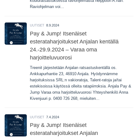
kouluratsastuksessa raviohjelmasta helppoon A:han.
Raviohjelman voi...
UUTISET
8.9.2024
Pay & Jump! Itsenäiset
esterataharjoitukset Anjalan kentällä
24.-29.9.2024 – Varaa oma
harjoitteluvuorosi
Treenit järjestetään Anjalan ratsastuskentällä os.
Ankkapurhantie 23, 46910 Anjala. Hyödynnämme
harjoituksissa SRL:n vakioratoja, Talent-ratoja ja/tai
estekisoissa käytössä olleita ratapiirroksia. Anjala Pay &
Jump Varaa oma harjoitteluvuorosi Yhteyshenkilö Anna
Kivenjuuri p. 0400 726 268, mieluiten...
UUTISET
7.4.2024
Pay & Jump! Itsenäiset
esterataharjoitukset Anjalan