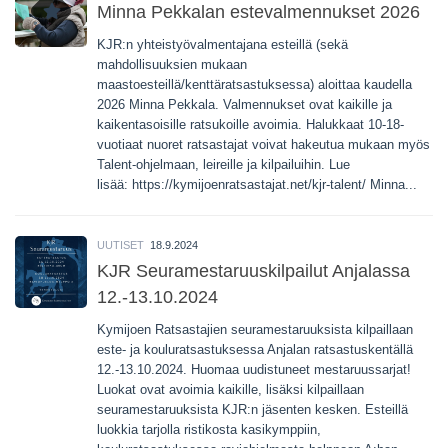
Minna Pekkalan estevalmennukset 2026
KJR:n yhteistyövalmentajana esteillä (sekä
mahdollisuuksien mukaan
maastoesteillä/kenttäratsastuksessa) aloittaa kaudella
2026 Minna Pekkala. Valmennukset ovat kaikille ja
kaikentasoisille ratsukoille avoimia. Halukkaat 10-18-
vuotiaat nuoret ratsastajat voivat hakeutua mukaan myös
Talent-ohjelmaan, leireille ja kilpailuihin. Lue
lisää: https://kymijoenratsastajat.net/kjr-talent/ Minna...
UUTISET
18.9.2024
KJR Seuramestaruuskilpailut Anjalassa
12.-13.10.2024
Kymijoen Ratsastajien seuramestaruuksista kilpaillaan
este- ja kouluratsastuksessa Anjalan ratsastuskentällä
12.-13.10.2024. Huomaa uudistuneet mestaruussarjat!
Luokat ovat avoimia kaikille, lisäksi kilpaillaan
seuramestaruuksista KJR:n jäsenten kesken. Esteillä
luokkia tarjolla ristikosta kasikymppiin,