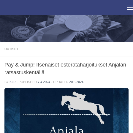
Skip to content
UUTISET
Pay & Jump! Itsenäiset esterataharjoitukset Anjalan
ratsastuskentällä
BY
KJR
· PUBLISHED
7.4.2024
· UPDATED
20.5.2024