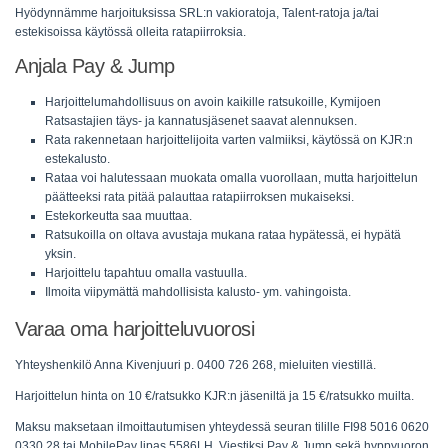
Hyödynnämme harjoituksissa SRL:n vakioratoja, Talent-ratoja ja/tai
estekisoissa käytössä olleita ratapiirroksia.
Anjala Pay & Jump
Harjoittelumahdollisuus on avoin kaikille ratsukoille, Kymijoen
Ratsastajien täys- ja kannatusjäsenet saavat alennuksen.
Rata rakennetaan harjoittelijoita varten valmiiksi, käytössä on KJR:n
estekalusto.
Rataa voi halutessaan muokata omalla vuorollaan, mutta harjoittelun
päätteeksi rata pitää palauttaa ratapiirroksen mukaiseksi.
Estekorkeutta saa muuttaa.
Ratsukoilla on oltava avustaja mukana rataa hypätessä, ei hypätä
yksin.
Harjoittelu tapahtuu omalla vastuulla.
Ilmoita viipymättä mahdollisista kalusto- ym. vahingoista.
Varaa oma harjoitteluvuorosi
Yhteyshenkilö Anna Kivenjuuri p. 0400 726 268, mieluiten viestillä.
Harjoittelun hinta on 10 €/ratsukko KJR:n jäseniltä ja 15 €/ratsukko muilta.
Maksu maksetaan ilmoittautumisen yhteydessä seuran tilille FI98 5016 0620
0330 28 tai MobilePay lipas 5586LH. Viestiksi Pay & Jump sekä hyppyuoron