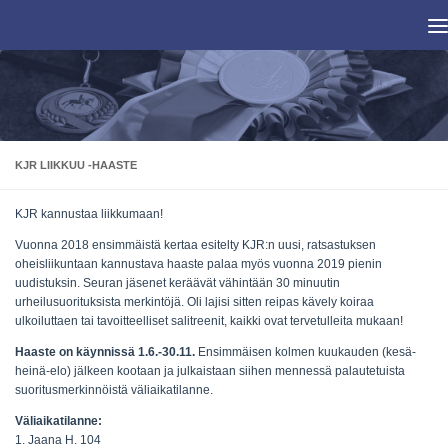
Skip to content
KJR LIIKKUU -HAASTE
KJR kannustaa liikkumaan!
Vuonna 2018 ensimmäistä kertaa esitelty KJR:n uusi, ratsastuksen
oheisliikuntaan kannustava haaste palaa myös vuonna 2019 pienin
uudistuksin. Seuran jäsenet keräävät vähintään 30 minuutin
urheilusuorituksista merkintöjä. Oli lajisi sitten reipas kävely koiraa
ulkoiluttaen tai tavoitteelliset salitreenit, kaikki ovat tervetulleita mukaan!
Haaste on käynnissä 1.6.-30.11.
Ensimmäisen kolmen kuukauden (kesä-
heinä-elo) jälkeen kootaan ja julkaistaan siihen mennessä palautetuista
suoritusmerkinnöistä väliaikatilanne.
Väliaikatilanne:
1. Jaana H. 104