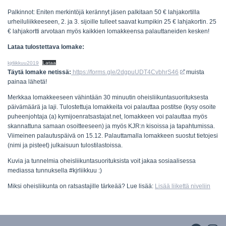
Palkinnot: Eniten merkintöjä kerännyt jäsen palkitaan 50 € lahjakortilla
urheiluliikkeeseen, 2. ja 3. sijoille tulleet saavat kumpikin 25 € lahjakortin. 25
€ lahjakortti arvotaan myös kaikkien lomakkeensa palauttaneiden kesken!
Lataa tulostettava lomake:
kjrliikkuu2019
Lataa
Täytä lomake netissä:
https://forms.gle/2dgpuUDT4CvbhrS46
muista
painaa lähetä!
Merkkaa lomakkeeseen vähintään 30 minuutin oheisliikuntasuorituksesta
päivämäärä ja laji. Tulostettuja lomakkeita voi palauttaa postitse (kysy osoite
puheenjohtaja (a) kymijoenratsastajat.net, lomakkeen voi palauttaa myös
skannattuna samaan osoitteeseen) ja myös KJR:n kisoissa ja tapahtumissa.
Viimeinen palautuspäivä on 15.12. Palauttamalla lomakkeen suostut tietojesi
(nimi ja pisteet) julkaisuun tulostilastoissa.
Kuvia ja tunnelmia oheisliikuntasuorituksista voit jakaa sosiaalisessa
mediassa tunnuksella #kjrliikkuu :)
Miksi oheisliikunta on ratsastajille tärkeää? Lue lisää:
Lisää liikettä niveliin