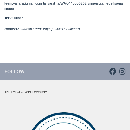
leeni.vaija(at)gmail.com tai viestillä/WA 0445500202 viimeistään edellisenä
iltana!
Tervetuloa!
Nuorisovastaavat Leeni Vaija ja Iines Heikkinen
FOLLOW:
TERVETULOA SEURAAMME!