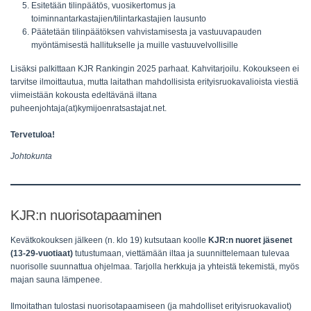
Esitetään tilinpäätös, vuosikertomus ja
toiminnantarkastajien/tilintarkastajien lausunto
Päätetään tilinpäätöksen vahvistamisesta ja vastuuvapauden
myöntämisestä hallitukselle ja muille vastuuvelvollisille
Lisäksi palkittaan KJR Rankingin 2025 parhaat. Kahvitarjoilu. Kokoukseen ei
tarvitse ilmoittautua, mutta laitathan mahdollisista erityisruokavalioista viestiä
viimeistään kokousta edeltävänä iltana
puheenjohtaja(at)kymijoenratsastajat.net.
Tervetuloa!
Johtokunta
KJR:n nuorisotapaaminen
Kevätkokouksen jälkeen (n. klo 19) kutsutaan koolle
KJR:n nuoret jäsenet
(13-29-vuotiaat)
tutustumaan, viettämään iltaa ja suunnittelemaan tulevaa
nuorisolle suunnattua ohjelmaa. Tarjolla herkkuja ja yhteistä tekemistä, myös
majan sauna lämpenee.
Ilmoitathan tulostasi nuorisotapaamiseen (ja mahdolliset erityisruokavaliot)