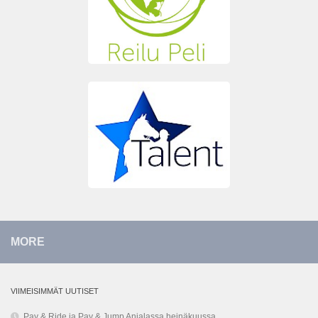
MORE
VIIMEISIMMÄT UUTISET
Pay & Ride ja Pay & Jump Anjalassa heinäkuussa