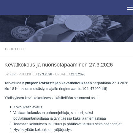
Skip to content
TIEDOTTEET
Kevätkokous ja nuorisotapaaminen 27.3.2026
BY
KJR
· PUBLISHED
19.3.2026
· UPDATED
21.3.2026
Tervetuloa
Kymijoen Ratsastajien kevätkokoukseen
perjantaina 27.3.2026
klo 18 Kuukson metsästysmajalle (Inginmaantie 104, 47400 Iitti).
Yhdistyksen kevätkokouksessa käsitellään seuraavat asiat:
Kokouksen avaus
Valitaan kokouksen puheenjohtaja, sihteeri, kaksi
pöytäkirjantarkastajaa ja tarvittaessa kaksi ääntenlaskijaa
Todetaan kokouksen laillisuus ja päätösvaltaisuus sekä osanottajat
Hyväksytään kokouksen työjärjestys