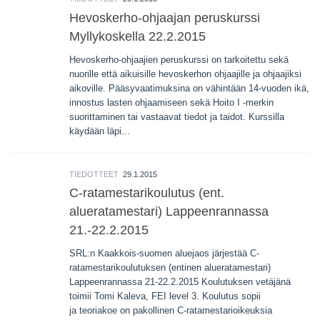
Hevoskerho-ohjaajan peruskurssi
Myllykoskella 22.2.2015
Hevoskerho-ohjaajien peruskurssi on tarkoitettu sekä
nuorille että aikuisille hevoskerhon ohjaajille ja ohjaajiksi
aikoville. Pääsyvaatimuksina on vähintään 14-vuoden ikä,
innostus lasten ohjaamiseen sekä Hoito I -merkin
suorittaminen tai vastaavat tiedot ja taidot. Kurssilla
käydään läpi...
TIEDOTTEET
29.1.2015
C-ratamestarikoulutus (ent.
alueratamestari) Lappeenrannassa
21.-22.2.2015
SRL:n Kaakkois-suomen aluejaos järjestää C-
ratamestarikoulutuksen (entinen alueratamestari)
Lappeenrannassa 21-22.2.2015 Koulutuksen vetäjänä
toimii Tomi Kaleva, FEI level 3. Koulutus sopii
ja teoriakoe on pakollinen C-ratamestarioikeuksia