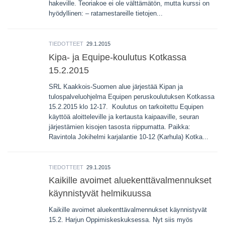
hakeville. Teoriakoe ei ole välttämätön, mutta kurssi on
hyödyllinen: – ratamestareille tietojen...
TIEDOTTEET
29.1.2015
Kipa- ja Equipe-koulutus Kotkassa
15.2.2015
SRL Kaakkois-Suomen alue järjestää Kipan ja
tulospalveluohjelma Equipen peruskoulutuksen Kotkassa
15.2.2015 klo 12-17. Koulutus on tarkoitettu Equipen
käyttöä aloitteleville ja kertausta kaipaaville, seuran
järjestämien kisojen tasosta riippumatta. Paikka:
Ravintola Jokihelmi karjalantie 10-12 (Karhula) Kotka...
TIEDOTTEET
29.1.2015
Kaikille avoimet aluekenttävalmennukset
käynnistyvät helmikuussa
Kaikille avoimet aluekenttävalmennukset käynnistyvät
15.2. Harjun Oppimiskeskuksessa. Nyt siis myös