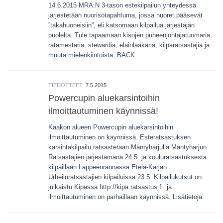
14.6.2015 MRA:N 3-tason estekilpailun yhteydessä
järjestetään nuorisotapahtuma, jossa nuoret pääsevät
”takahuoneisiin”, eli katsomaan kilpailua järjestäjän
puolelta. Tule tapaamaan kisojen puheenjohtajatuomaria,
ratamestaria, stewardia, eläinlääkäriä, kilparatsastajia ja
muuta mielenkiintoista. BACK...
TIEDOTTEET
7.5.2015
Powercupin aluekarsintoihin
ilmoittautuminen käynnissä!
Kaakon alueen Powercupin aluekarsintoihin
ilmoittautuminen on käynnissä. Esteratsastuksen
karsintakilpailu ratsastetaan Mäntyharjulla Mäntyharjun
Ratsastajien järjestämänä 24.5. ja kouluratsastuksesta
kilpaillaan Lappeenrannassa Etelä-Karjan
Urheiluratsastajien kilpailuissa 23.5. Kilpailukutsut on
julkaistu Kipassa http://kipa.ratsastus.fi ja
ilmoittautuminen on parhaillaan käynnissä. Lisätietoja...