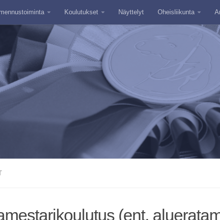
mennustoiminta
Koulutukset
Näyttelyt
Oheisliikunta
A
T
amestarikoulutus (ent. alueratam