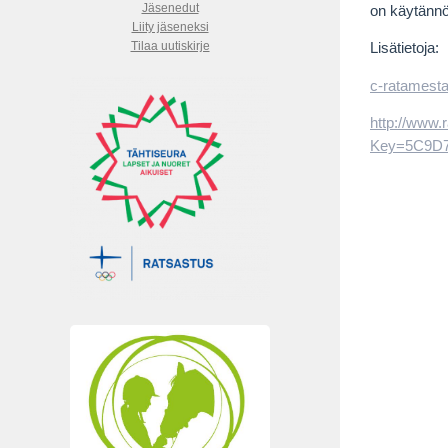
Jäsenedut
on käytännö
Liity jäseneksi
Tilaa uutiskirje
Lisätietoja:
c-ratamesta
http://www.
Key=5C9D