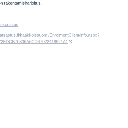
n rakentamisharjoitus.
rikoulutus
ratsastus.fi/kaakkoissuomi/EnrolmentClient/info.aspx?
72FDCB70836A6CD47022418521A1