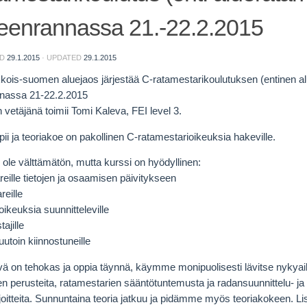
eenrannassa 21.-22.2.2015
ED
29.1.2015
· UPDATED
29.1.2015
ois-suomen aluejaos järjestää C-ratamestarikoulutuksen (entinen al
nassa 21-22.2.2015
vetäjänä toimii Tomi Kaleva, FEI level 3.
ii ja teoriakoe on pakollinen C-ratamestarioikeuksia hakeville.
 ole välttämätön, mutta kurssi on hyödyllinen:
eille tietojen ja osaamisen päivitykseen
reille
ikeuksia suunnitteleville
ajille
utoin kiinnostuneille
vä on tehokas ja oppia täynnä, käymme monipuolisesti lävitse nykya
n perusteita, ratamestarien sääntötuntemusta ja radansuunnittelu- ja
rjoitteita. Sunnuntaina teoria jatkuu ja pidämme myös teoriakokeen. L