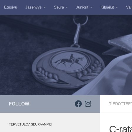
Etusivu
Jäsenyys
Seura
Juniorit
Kilpailut
Val
Skip to content
FOLLOW:
TIEDOTTEE
TERVETULOA SEURAAMME!
C-rat