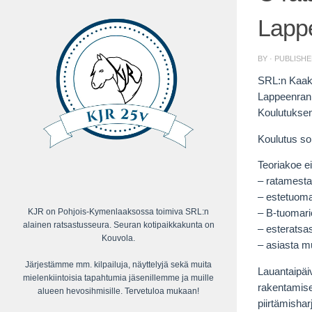
Lapp
BY
· PUBLISH
SRL:n Kaakk
Lappeenran
Koulutuksen 
Koulutus sop
Teoriakoe ei
– ratamestar
– estetuoma
KJR on Pohjois-Kymenlaaksossa toimiva SRL:n
– B-tuomario
alainen ratsastusseura. Seuran kotipaikkakunta on
– esteratsast
Kouvola.
– asiasta mu
Järjestämme mm. kilpailuja, näyttelyjä sekä muita
Lauantaipäi
mielenkiintoisia tapahtumia jäsenillemme ja muille
rakentamise
alueen hevosihmisille. Tervetuloa mukaan!
piirtämisha