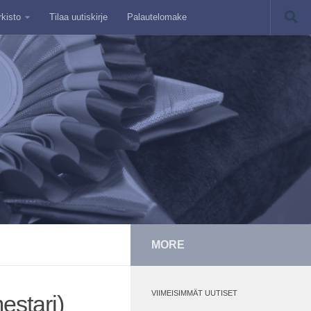
rkisto
Tilaa uutiskirje
Palautelomake
MORE
VIIMEISIMMÄT UUTISET
estari)