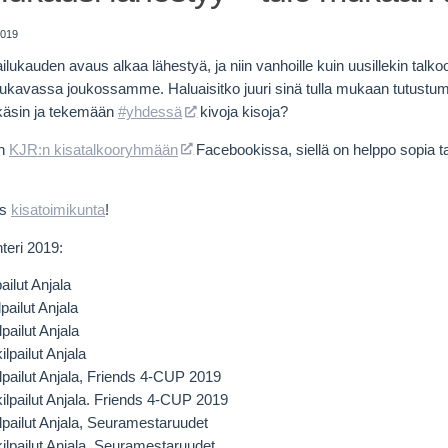
2019
ilukauden avaus alkaa lähestyä, ja niin vanhoille kuin uusillekin talkoo
kavassa joukossamme. Haluaisitko juuri sinä tulla mukaan tutustu
 käsin ja tekemään
#yhdessä
kivoja kisoja?
an
KJR:n kisatalkooryhmään
Facebookissa, siellä on helppo sopia t
ös
kisatoimikunta
!
nteri 2019:
ailut Anjala
pailut Anjala
lpailut Anjala
ilpailut Anjala
lpailut Anjala, Friends 4-CUP 2019
kilpailut Anjala. Friends 4-CUP 2019
lpailut Anjala, Seuramestaruudet
kilpailut Anjala, Seuramestaruudet