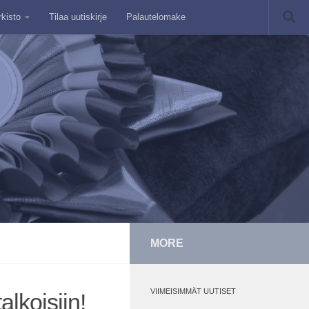
rkisto
Tilaa uutiskirje
Palautelomake
MORE
VIIMEISIMMÄT UUTISET
alkoisiin!