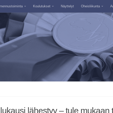
mennustoiminta
Koulutukset
Näyttelyt
Oheisliikunta
A
ilukausi lähestyy – tule mukaan t