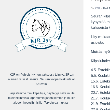
BY
KJR
·
10.4.
Seuran kilpa
kysyntää mu
kulisseista
Liity muka
asioista.
Muista my
Kilpailukale
4.5. Estekilp
KJR on Pohjois-Kymenlaaksossa toimiva SRL:n
5.5. Koulukil
alainen ratsastusseura. Seuran kotipaikkakunta on
15.6. Esteki
Kouvola.
16.6. Kouluk
20.7. Esteki
Järjestämme mm. kilpailuja, näyttelyjä sekä muita
mielenkiintoisia tapahtumia jäsenillemme ja muille
21.7. Koulu
alueen hevosihmisille. Tervetuloa mukaan!
21.9. Esteki
22.9. Koulu