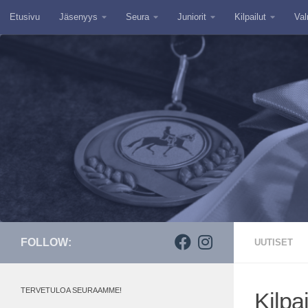
Etusivu
Jäsenyys
Seura
Juniorit
Kilpailut
Val
Skip to content
FOLLOW:
UUTISET
TERVETULOA SEURAAMME!
Kilpa