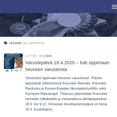
Skip to content
TAGGED:
VALJAKKOAJO
UUTISET
17.3.2025
Varustepäivä 18.4.2025 – tule oppimaan
hevosen varusteista
Tervetuloa oppimaan hevosen varusteista! Päivän
järjestävät yhteistyössä Kouvolan Ravirata, Kouvolan
Ravikoulu ja Kymen-Karjalan Hevosjalostusliitto sekä
Kymijoen Ratsastajat. Tilaisuus järjestetään Kouvolan
raviradan tallialueella ja vierastallissa pitkäperjantaina
18.4. klo 9-12. Viimeinen ilmoittautumispäivä on tiistai
15.4. Kouluttajina...