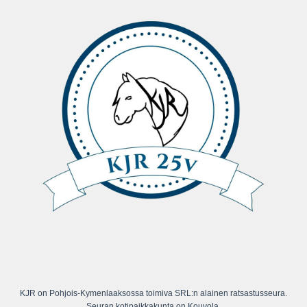
KJR on Pohjois-Kymenlaaksossa toimiva SRL:n alainen ratsastusseura.
Seuran kotipaikkakunta on Kouvola.