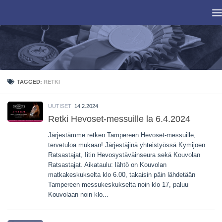
Skip to content
TAGGED:
RETKI
UUTISET
14.2.2024
Retki Hevoset-messuille la 6.4.2024
Järjestämme retken Tampereen Hevoset-messuille,
tervetuloa mukaan! Järjestäjinä yhteistyössä Kymijoen
Ratsastajat, Iitin Hevosystäväinseura sekä Kouvolan
Ratsastajat. Aikataulu: lähtö on Kouvolan
matkakeskukselta klo 6.00, takaisin päin lähdetään
Tampereen messukeskukselta noin klo 17, paluu
Kouvolaan noin klo...