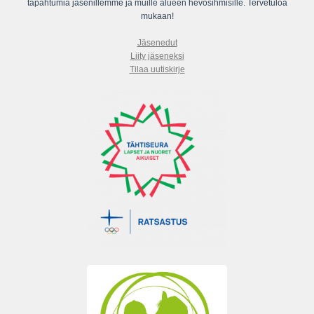
tapahtumia jäsenillemme ja muille alueen hevosihmisille. Tervetuloa
mukaan!
Jäsenedut
Liity jäseneksi
Tilaa uutiskirje