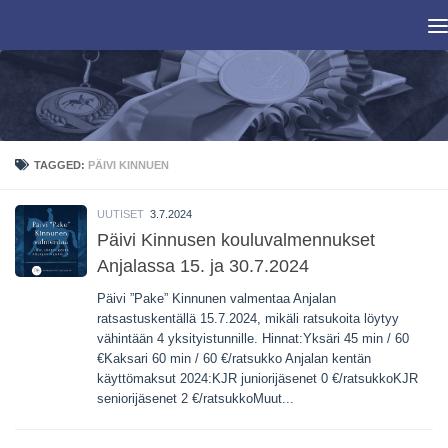
Skip to content
TAGGED:
PÄIVI KINNUEN
UUTISET
3.7.2024
Päivi Kinnusen kouluvalmennukset
Anjalassa 15. ja 30.7.2024
Päivi ”Pake” Kinnunen valmentaa Anjalan
ratsastuskentällä 15.7.2024, mikäli ratsukoita löytyy
vähintään 4 yksityistunnille. Hinnat:Yksäri 45 min / 60
€Kaksari 60 min / 60 €/ratsukko Anjalan kentän
käyttömaksut 2024:KJR juniorijäsenet 0 €/ratsukkoKJR
seniorijäsenet 2 €/ratsukkoMuut...