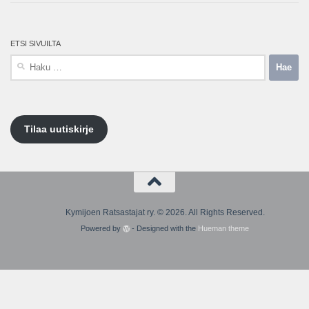
ETSI SIVUILTA
Haku:
Tilaa uutiskirje
Kymijoen Ratsastajat ry. © 2026. All Rights Reserved.
Powered by
- Designed with the
Hueman theme