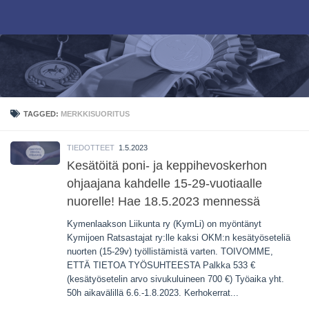
Skip to content
TAGGED:
MERKKISUORITUS
TIEDOTTEET
1.5.2023
Kesätöitä poni- ja keppihevoskerhon
ohjaajana kahdelle 15-29-vuotiaalle
nuorelle! Hae 18.5.2023 mennessä
Kymenlaakson Liikunta ry (KymLi) on myöntänyt
Kymijoen Ratsastajat ry:lle kaksi OKM:n kesätyöseteliä
nuorten (15-29v) työllistämistä varten. TOIVOMME,
ETTÄ TIETOA TYÖSUHTEESTA Palkka 533 €
(kesätyösetelin arvo sivukuluineen 700 €) Työaika yht.
50h aikavälillä 6.6.-1.8.2023. Kerhokerrat...