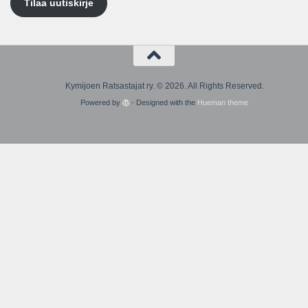
Tilaa uutiskirje
Kymijoen Ratsastajat ry. © 2026. All Rights Reserved.
Powered by
- Designed with the
Hueman theme