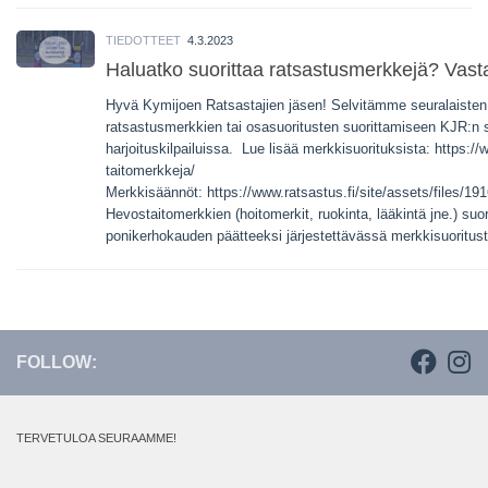
TIEDOTTEET
4.3.2023
Haluatko suorittaa ratsastusmerkkejä? Vast
Hyvä Kymijoen Ratsastajien jäsen! Selvitämme seuralaisten
ratsastusmerkkien tai osasuoritusten suorittamiseen KJR:n se
harjoituskilpailuissa. Lue lisää merkkisuorituksista: https://w
taitomerkkeja/
Merkkisäännöt: https://www.ratsastus.fi/site/assets/files/1
Hevostaitomerkkien (hoitomerkit, ruokinta, lääkintä jne.) suo
ponikerhokauden päätteeksi järjestettävässä merkkisuoritust
FOLLOW:
TERVETULOA SEURAAMME!