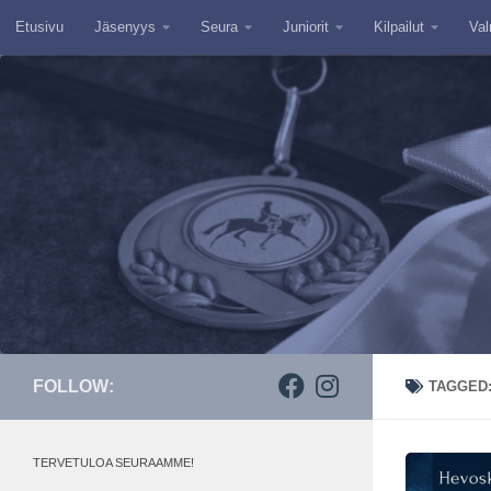
Etusivu
Jäsenyys
Seura
Juniorit
Kilpailut
Val
Skip to content
FOLLOW:
TAGGED
TERVETULOA SEURAAMME!