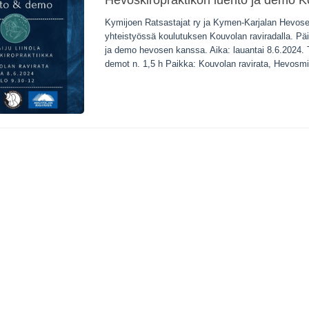
Hevoskiropraktikon luento ja demo 
Kymijoen Ratsastajat ry ja Kymen-Karjalan Hevosen
yhteistyössä koulutuksen Kouvolan raviradalla. Pä
ja demo hevosen kanssa. Aika: lauantai 8.6.2024. T
demot n. 1,5 h Paikka: Kouvolan ravirata, Hevosmie