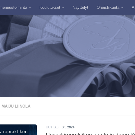
mennustoiminta
Koulutukset
Näyttelyt
Oheisliikunta
A
:
MAIJU LIINOLA
UUTISET
3.5.2024