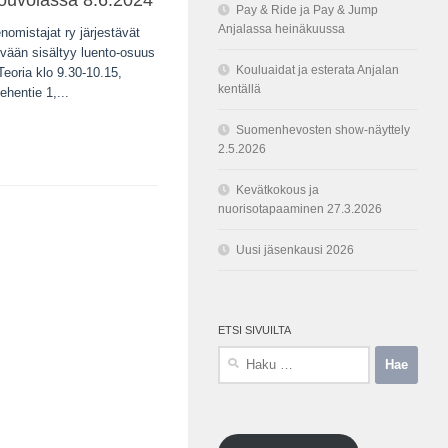
Kouvolassa 8.6.2024
Pay & Ride ja Pay & Jump
Anjalassa heinäkuussa
omistajat ry järjestävät
ivään sisältyy luento-osuus
Kouluaidat ja esterata Anjalan
eoria klo 9.30-10.15,
kentällä
hentie 1,...
Suomenhevosten show-näyttely
2.5.2026
Kevätkokous ja
nuorisotapaaminen 27.3.2026
Uusi jäsenkausi 2026
ETSI SIVUILTA
Haku: