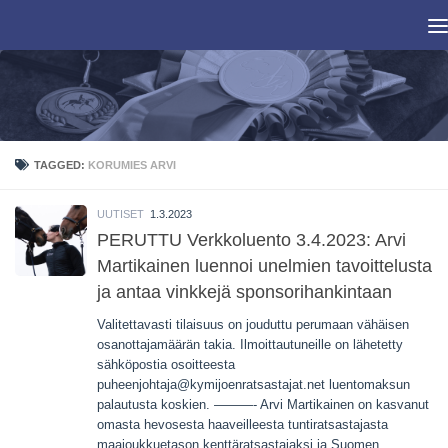
Skip to content
TAGGED:
KORUMIES ARVI
UUTISET
1.3.2023
PERUTTU Verkkoluento 3.4.2023: Arvi
Martikainen luennoi unelmien tavoittelusta
ja antaa vinkkejä sponsorihankintaan
Valitettavasti tilaisuus on jouduttu perumaan vähäisen
osanottajamäärän takia. Ilmoittautuneille on lähetetty
sähköpostia osoitteesta
puheenjohtaja@kymijoenratsastajat.net luentomaksun
palautusta koskien. ———- Arvi Martikainen on kasvanut
omasta hevosesta haaveilleesta tuntiratsastajasta
maajoukkuetason kenttäratsastajaksi ja Suomen