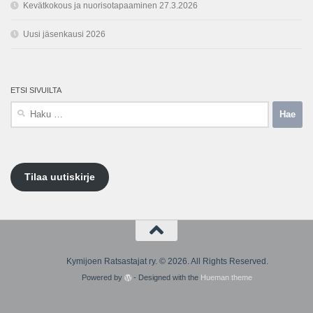
Kevätkokous ja nuorisotapaaminen 27.3.2026
Uusi jäsenkausi 2026
ETSI SIVUILTA
Haku:
Tilaa uutiskirje
Kymijoen Ratsastajat ry. © 2026. All Rights Reserved.
Powered by
- Designed with the
Hueman theme