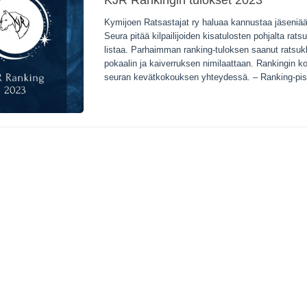
KJR Rankingin tulokset 2023
Kymijoen Ratsastajat ry haluaa kannustaa jäseniää
Seura pitää kilpailijoiden kisatulosten pohjalta rat
listaa. Parhaimman ranking-tuloksen saanut ratsuk
pokaalin ja kaiverruksen nimilaattaan. Rankingin k
seuran kevätkokouksen yhteydessä. – Ranking-piste