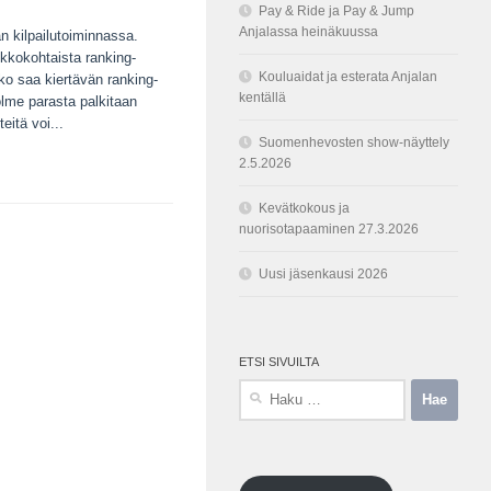
Pay & Ride ja Pay & Jump
Anjalassa heinäkuussa
n kilpailutoiminnassa.
sukkokohtaista ranking-
Kouluaidat ja esterata Anjalan
ko saa kiertävän ranking-
kentällä
olme parasta palkitaan
itä voi...
Suomenhevosten show-näyttely
2.5.2026
Kevätkokous ja
nuorisotapaaminen 27.3.2026
Uusi jäsenkausi 2026
ETSI SIVUILTA
Haku: