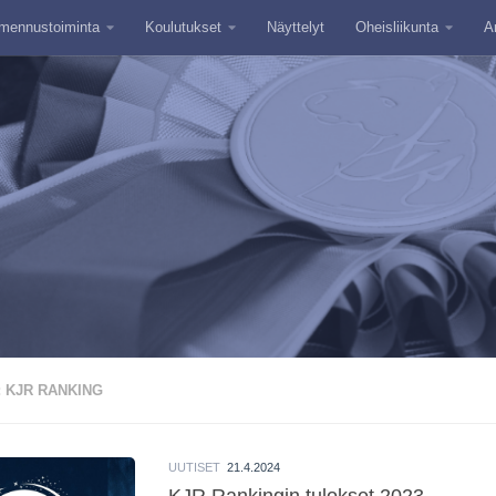
mennustoiminta
Koulutukset
Näyttelyt
Oheisliikunta
A
:
KJR RANKING
UUTISET
21.4.2024