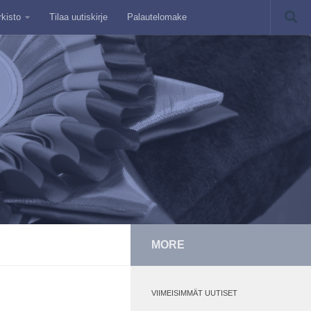
rkisto
Tilaa uutiskirje
Palautelomake
MORE
VIIMEISIMMÄT UUTISET