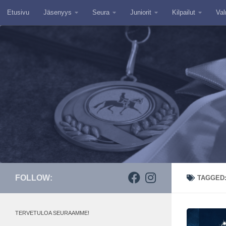
Etusivu
Jäsenyys
Seura
Juniorit
Kilpailut
Val
Skip to content
FOLLOW:
TAGGED
TERVETULOA SEURAAMME!