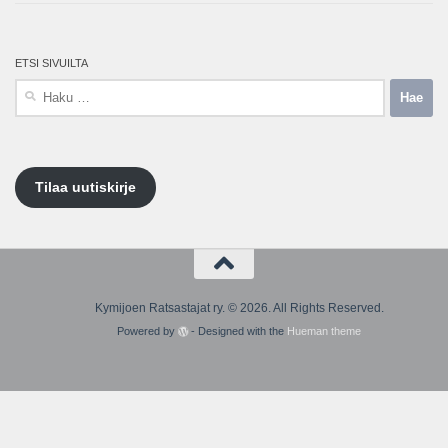
ETSI SIVUILTA
Haku:
Tilaa uutiskirje
Kymijoen Ratsastajat ry. © 2026. All Rights Reserved.
Powered by
- Designed with the
Hueman theme