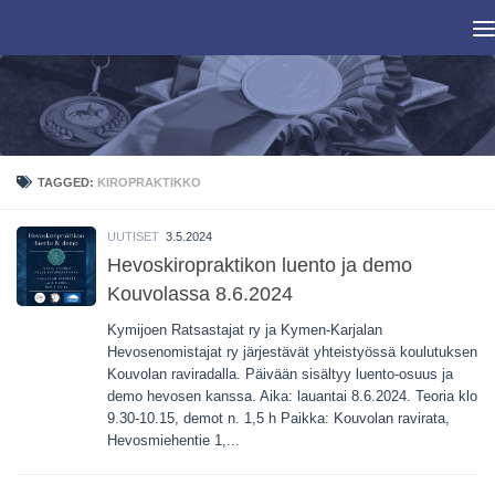
Skip to content
TAGGED:
KIROPRAKTIKKO
UUTISET
3.5.2024
Hevoskiropraktikon luento ja demo
Kouvolassa 8.6.2024
Kymijoen Ratsastajat ry ja Kymen-Karjalan
Hevosenomistajat ry järjestävät yhteistyössä koulutuksen
Kouvolan raviradalla. Päivään sisältyy luento-osuus ja
demo hevosen kanssa. Aika: lauantai 8.6.2024. Teoria klo
9.30-10.15, demot n. 1,5 h Paikka: Kouvolan ravirata,
Hevosmiehentie 1,...