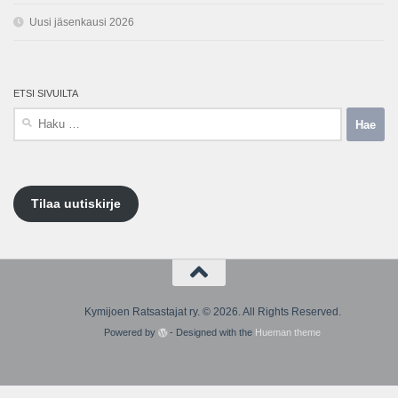
Uusi jäsenkausi 2026
ETSI SIVUILTA
Haku:
Tilaa uutiskirje
Kymijoen Ratsastajat ry. © 2026. All Rights Reserved.
Powered by
- Designed with the
Hueman theme