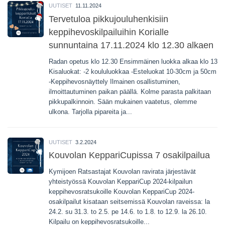
UUTISET
11.11.2024
Tervetuloa pikkujouluhenkisiin
keppihevoskilpailuihin Korialle
sunnuntaina 17.11.2024 klo 12.30 alkaen
Radan opetus klo 12.30 Ensimmäinen luokka alkaa klo 13
Kisaluokat: -2 koululuokkaa -Esteluokat 10-30cm ja 50cm
-Keppihevosnäyttely Ilmainen osallistuminen,
ilmoittautuminen paikan päällä. Kolme parasta palkitaan
pikkupalkinnoin. Sään mukainen vaatetus, olemme
ulkona. Tarjolla pipareita ja...
UUTISET
3.2.2024
Kouvolan KeppariCupissa 7 osakilpailua
Kymijoen Ratsastajat Kouvolan ravirata järjestävät
yhteistyössä Kouvolan KeppariCup 2024-kilpailun
keppihevosratsukoille Kouvolan KeppariCup 2024-
osakilpailut kisataan seitsemissä Kouvolan raveissa: la
24.2. su 31.3. to 2.5. pe 14.6. to 1.8. to 12.9. la 26.10.
Kilpailu on keppihevosratsukoille...