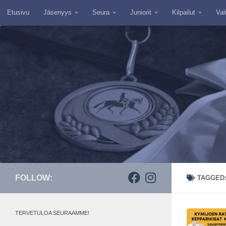
Etusivu
Jäsenyys
Seura
Juniorit
Kilpailut
Val
Skip to content
FOLLOW:
TAGGED
TERVETULOA SEURAAMME!