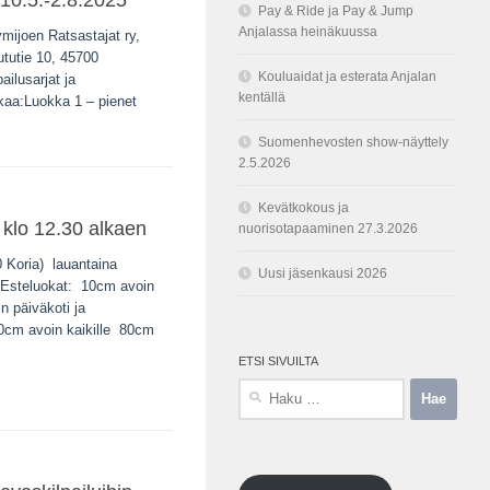
10.5.-2.8.2025
Pay & Ride ja Pay & Jump
Anjalassa heinäkuussa
ymijoen Ratsastajat ry,
ututie 10, 45700
Kouluaidat ja esterata Anjalan
ailusarjat ja
kentällä
kkaa:Luokka 1 – pienet
.
Suomenhevosten show-näyttely
2.5.2026
Kevätkokous ja
 klo 12.30 alkaen
nuorisotapaaminen 27.3.2026
0 Koria) lauantaina
Uusi jäsenkausi 2026
0 Esteluokat: 10cm avoin
n päiväkoti ja
 70cm avoin kaikille 80cm
ETSI SIVUILTA
Haku: