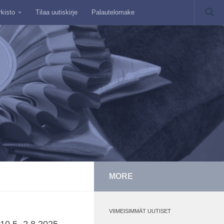
rkisto
Tilaa uutiskirje
Palautelomake
MORE
VIIMEISIMMÄT UUTISET