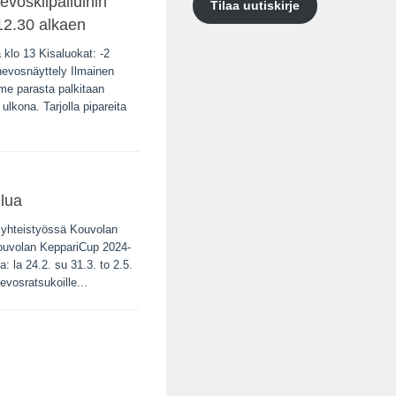
evoskilpailuihin
Tilaa uutiskirje
12.30 alkaen
klo 13 Kisaluokat: -2
evosnäyttely Ilmainen
lme parasta palkitaan
lkona. Tarjolla pipareita
lua
t yhteistyössä Kouvolan
Kouvolan KeppariCup 2024-
: la 24.2. su 31.3. to 2.5.
hevosratsukoille...