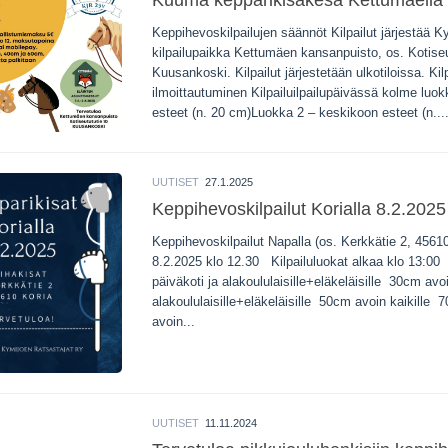
Kuuma kepparikisakesä Kettumäellä 
Keppihevoskilpailujen säännöt Kilpailut järjestää K
kilpailupaikka Kettumäen kansanpuisto, os. Kotise
Kuusankoski. Kilpailut järjestetään ulkotiloissa. Kilp
ilmoittautuminen Kilpailuilpailupäivässä kolme luo
esteet (n. 20 cm)Luokka 2 – keskikoon esteet (n...
UUTISET
27.1.2025
Keppihevoskilpailut Korialla 8.2.2025
Keppihevoskilpailut Napalla (os. Kerkkätie 2, 4561
8.2.2025 klo 12.30 Kilpailuluokat alkaa klo 13:0
päiväkoti ja alakoululaisille+eläkeläisille 30cm avoi
alakoululaisille+eläkeläisille 50cm avoin kaikille
avoin...
UUTISET
11.11.2024