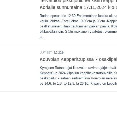
Tervetuloa pikkujouluhenkisiin keppih
Korialle sunnuntaina 17.11.2024 klo 
Radan opetus klo 12.30 Ensimmäinen luokka alkaa 
koululuokkaa -Esteluokat 10-30cm ja 50cm -Keppih
osallistuminen, ilmoittautuminen paikan päällä. Ko
pikkupalkinnoin. Sään mukainen vaatetus, olemme u
ja...
UUTISET
3.2.2024
Kouvolan KeppariCupissa 7 osakilpai
Kymijoen Ratsastajat Kouvolan ravirata järjestävä
KeppariCup 2024-kilpailun keppihevosratsukoille 
osakilpailut kisataan seitsemissä Kouvolan raveissa
pe 14.6. to 1.8. to 12.9. la 26.10. Kilpailu on keppi