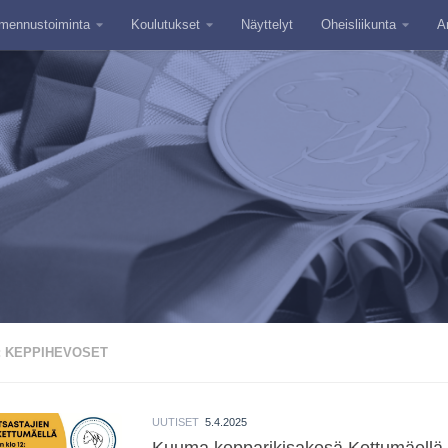
mennustoiminta
Koulutukset
Näyttelyt
Oheisliikunta
A
:
KEPPIHEVOSET
UUTISET
5.4.2025