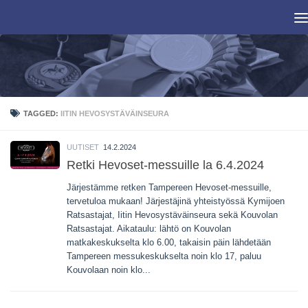
Skip to content
TAGGED:
IITIN HEVOSYSTÄVÄINSEURA
UUTISET
14.2.2024
Retki Hevoset-messuille la 6.4.2024
Järjestämme retken Tampereen Hevoset-messuille,
tervetuloa mukaan! Järjestäjinä yhteistyössä Kymijoen
Ratsastajat, Iitin Hevosystäväinseura sekä Kouvolan
Ratsastajat. Aikataulu: lähtö on Kouvolan
matkakeskukselta klo 6.00, takaisin päin lähdetään
Tampereen messukeskukselta noin klo 17, paluu
Kouvolaan noin klo...