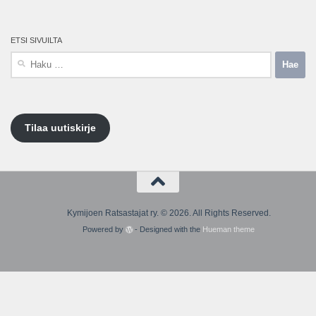
ETSI SIVUILTA
Haku:
Tilaa uutiskirje
Kymijoen Ratsastajat ry. © 2026. All Rights Reserved.
Powered by
- Designed with the
Hueman theme