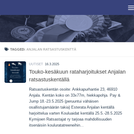
Skip to content
TAGGED:
ANJALAN RATSASTUSKENTTÄ
UUTISET
16.3.2025
Touko-kesäkuun rataharjoitukset Anjalan
ratsastuskentällä
Ratsastuskentän osoite: Ankkapurhantie 23, 46910
Anjala. Kentän koko on 33x77m, hiekkapohja. Pay &
Jump 18.-23.5.2025 (peruuntui vähäisen
osallistujamäärän takia) Esterata Anjalan kentällä
harjoittelua varten Kouluaidat kentällä 25.5.-28.5.2025
Kymijoen Ratsastajat ry tarjoaa mahdollisuuden
itsenäisiin kouluratatreeneihin...