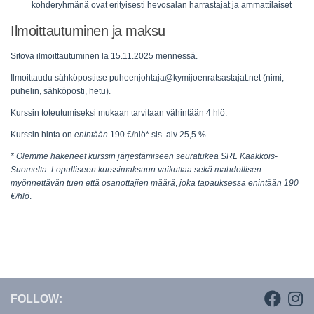
kohderyhmänä ovat erityisesti hevosalan harrastajat ja ammattilaiset
Ilmoittautuminen ja maksu
Sitova ilmoittautuminen la 15.11.2025 mennessä.
Ilmoittaudu sähköpostitse puheenjohtaja@kymijoenratsastajat.net (nimi,
puhelin, sähköposti, hetu).
Kurssin toteutumiseksi mukaan tarvitaan vähintään 4 hlö.
Kurssin hinta on
enintään
190 €/hlö* sis. alv 25,5 %
* Olemme hakeneet kurssin järjestämiseen seuratukea SRL Kaakkois-
Suomelta. Lopulliseen kurssimaksuun vaikuttaa sekä mahdollisen
myönnettävän tuen että osanottajien määrä
,
joka tapauksessa enintään 190
€/hlö
.
FOLLOW: