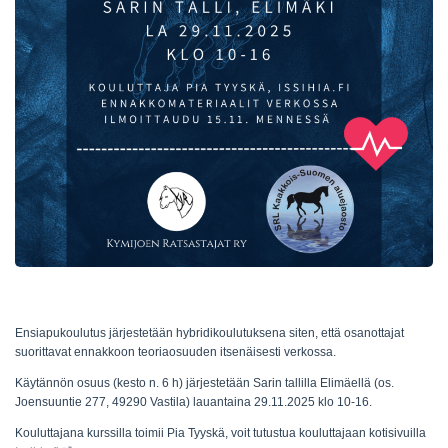
Ensiapukoulutus järjestetään hybridikoulutuksena siten, että osanottajat
suorittavat ennakkoon teoriaosuuden itsenäisesti verkossa.
Käytännön osuus (kesto n. 6 h) järjestetään Sarin tallilla Elimäellä (os.
Joensuuntie 277, 49290 Vastila) lauantaina 29.11.2025 klo 10-16.
Kouluttajana kurssilla toimii Pia Tyyskä, voit tutustua kouluttajaan kotisivuilla