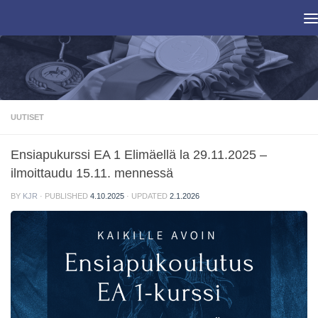
Skip to content
UUTISET
Ensiapukurssi EA 1 Elimäellä la 29.11.2025 –
ilmoittaudu 15.11. mennessä
BY
KJR
· PUBLISHED
4.10.2025
· UPDATED
2.1.2026