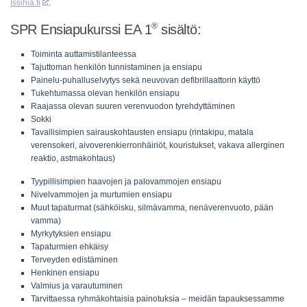
Issihia.fi
.
®
SPR Ensiapukurssi EA 1
sisältö:
Toiminta auttamistilanteessa
Tajuttoman henkilön tunnistaminen ja ensiapu
Painelu-puhalluselvytys sekä neuvovan defibrillaattorin käyttö
Tukehtumassa olevan henkilön ensiapu
Raajassa olevan suuren verenvuodon tyrehdyttäminen
Sokki
Tavallisimpien sairauskohtausten ensiapu (rintakipu, matala
verensokeri, aivoverenkierronhäiriöt, kouristukset, vakava allerginen
reaktio, astmakohtaus)
Tyypillisimpien haavojen ja palovammojen ensiapu
Nivelvammojen ja murtumien ensiapu
Muut tapaturmat (sähköisku, silmävamma, nenäverenvuoto, pään
vamma)
Myrkytyksien ensiapu
Tapaturmien ehkäisy
Terveyden edistäminen
Henkinen ensiapu
Valmius ja varautuminen
Tarvittaessa ryhmäkohtaisia painotuksia – meidän tapauksessamme