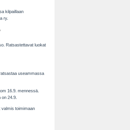
 kilpaillaan
 ry.
?
o. Ratsastettavat luokat
i ratsastaa useammassa
om 16.9. mennessä.
n on 24.9.
t valmis toimimaan