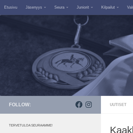
Etusivu
Jäsenyys
Seura
Juniorit
Kilpailut
Val
Skip to content
FOLLOW:
UUTISET
TERVETULOA SEURAAMME!
Kaakk