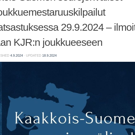
oukkuemestaruuskilpailut
atsastuksessa 29.9.2024 – ilmoi
an KJR:n joukkueeseen
LISHED
4.9.2024
· UPDATED
18.9.2024