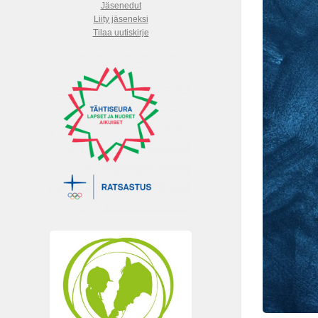
Jäsenedut
Liity jäseneksi
Tilaa uutiskirje