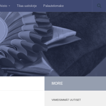
rkisto
Tilaa uutiskirje
Palautelomake
MORE
VIIMEISIMMÄT UUTISET