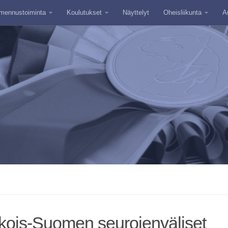
mennustoiminta
Koulutukset
Näyttelyt
Oheisliikunta
A
ois-Suomen seurojenväliset