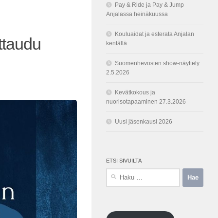
Pay & Ride ja Pay & Jump
Anjalassa heinäkuussa
Kouluaidat ja esterata Anjalan
ttaudu
kentällä
Suomenhevosten show-näyttely
2.5.2026
Kevätkokous ja
nuorisotapaaminen 27.3.2026
Uusi jäsenkausi 2026
ETSI SIVUILTA
Haku: