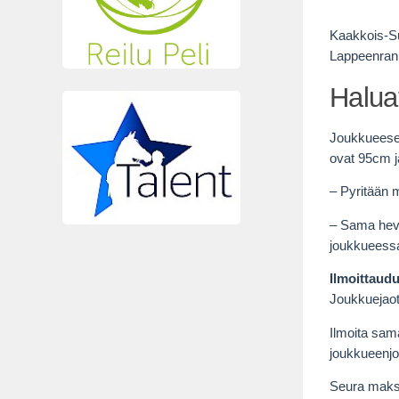
Kaakkois-Su
Lappeenrann
Halua
Joukkueesee
ovat 95cm 
– Pyritään 
– Sama hevo
joukkueess
Ilmoittaud
Joukkuejaot 
Ilmoita sam
joukkueenjo
Seura maks