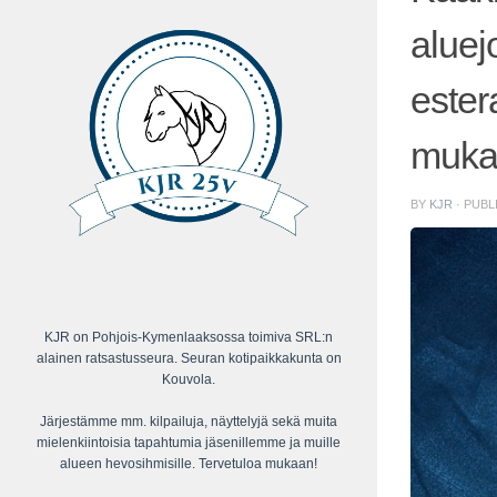
aluej
ester
muka
BY
KJR
· PUB
KJR on Pohjois-Kymenlaaksossa toimiva SRL:n
alainen ratsastusseura. Seuran kotipaikkakunta on
Kouvola.
Järjestämme mm. kilpailuja, näyttelyjä sekä muita
mielenkiintoisia tapahtumia jäsenillemme ja muille
alueen hevosihmisille. Tervetuloa mukaan!