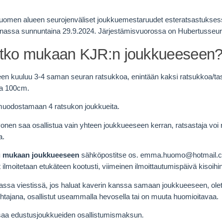
omen alueen seurojenväliset joukkuemestaruudet esteratsastuksessa
assa sunnuntaina 29.9.2024. Järjestämisvuorossa on Hubertusseura
tko mukaan KJR:n joukkueeseen
n kuuluu 3-4 saman seuran ratsukkoa, enintään kaksi ratsukkoa/tas
ja 100cm.
muodostamaan 4 ratsukon joukkueita.
nen saa osallistua vain yhteen joukkueeseen kerran, ratsastaja vo
a.
u mukaan joukkueeseen
sähköpostitse os. emma.huomo@hotmail.c
ilmoitetaan etukäteen kootusti, viimeinen ilmoittautumispäivä kisoihi
assa viestissä, jos haluat kaverin kanssa samaan joukkueeseen, ole
htajana, osallistut useammalla hevosella tai on muuta huomioitavaa.
aa edustusjoukkueiden osallistumismaksun.