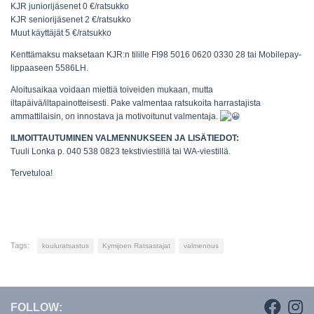
KJR juniorijäsenet 0 €/ratsukko
KJR seniorijäsenet 2 €/ratsukko
Muut käyttäjät 5 €/ratsukko
Kenttämaksu maksetaan KJR:n tilille FI98 5016 0620 0330 28 tai Mobilepay-
lippaaseen 5586LH.
Aloitusaikaa voidaan miettiä toiveiden mukaan, mutta
iltapäivä/iltapainotteisesti. Pake valmentaa ratsukoita harrastajista
ammattilaisin, on innostava ja motivoitunut valmentaja.
ILMOITTAUTUMINEN VALMENNUKSEEN JA LISÄTIEDOT:
Tuuli Lonka p. 040 538 0823 tekstiviestillä tai WA-viestillä.
Tervetuloa!
Tags:
kouluratsastus
Kymijoen Ratsastajat
valmennus
FOLLOW: