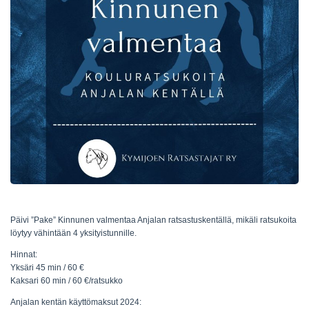
Päivi ”Pake” Kinnunen valmentaa Anjalan ratsastuskentällä, mikäli ratsukoita
löytyy vähintään 4 yksityistunnille.
Hinnat:
Yksäri 45 min / 60 €
Kaksari 60 min / 60 €/ratsukko
Anjalan kentän käyttömaksut 2024: