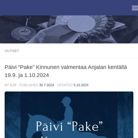
Skip to content
UUTISET
Päivi ”Pake” Kinnunen valmentaa Anjalan kentällä
19.9. ja 1.10.2024
BY
KJR
· PUBLISHED
30.7.2024
· UPDATED
5.10.2024