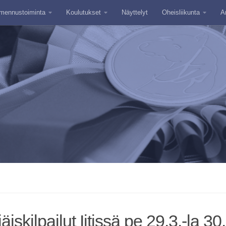
mennustoiminta
Koulutukset
Näyttelyt
Oheisliikunta
A
äiskilpailut Iitissä pe 29.3.-la 3