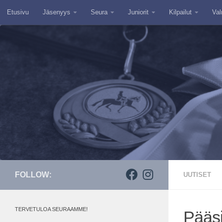
Etusivu
Jäsenyys
Seura
Juniorit
Kilpailut
Val
Skip to content
FOLLOW:
UUTISET
TERVETULOA SEURAAMME!
Pääsi