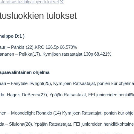
steratsastuskilpailujen tulokset
tusluokkien tulokset
helppo D:1 )
nlauri – Pähkis (22),KRC 126,5p 66,579%
nanen – Pelkka(17), Kymijoen ratsastajat 130p 68,421%
apaavalintainen ohjelma
aari – Fairytale Twilight(25), Kymijoen Ratsastajat, ponien kür ohjel
da -Hagels DeBeers(27), Ypäjän Ratsastajat, FEI junioreiden henkilö
en – Moondelight Ronaldo (14) Kymijoen Ratsatajat, ponien kür ohj
da – Silulona(28), Ypäjän Ratsastajat, FEI junioreiden henkilökohtai