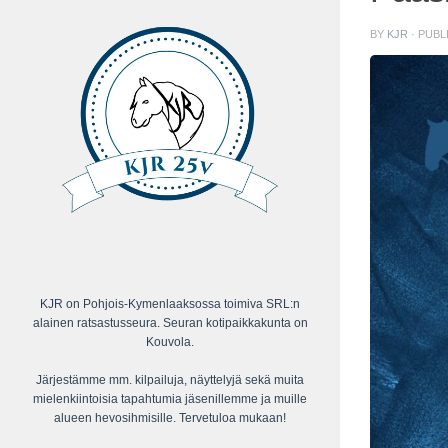
BY
KJR
· PUB
KJR on Pohjois-Kymenlaaksossa toimiva SRL:n
alainen ratsastusseura. Seuran kotipaikkakunta on
Kouvola.
Järjestämme mm. kilpailuja, näyttelyjä sekä muita
mielenkiintoisia tapahtumia jäsenillemme ja muille
alueen hevosihmisille. Tervetuloa mukaan!