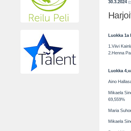
30.3.2024
e
Harjoi
Luokka 1a 
1.Viivi Kai
2.Henna Paa
Luokka 4,v
Aino Hallas
Mikaela Sin
69,559%
Maria Suhon
Mikaela Sin