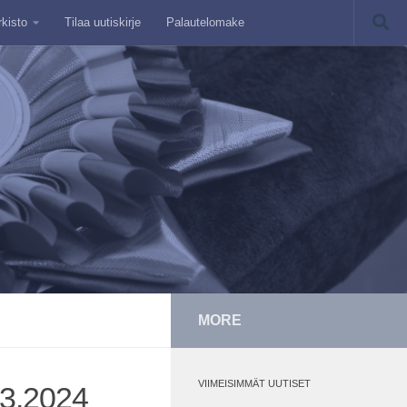
rkisto
Tilaa uutiskirje
Palautelomake
MORE
VIIMEISIMMÄT UUTISET
0.3.2024