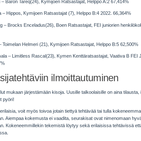
 – Baron Tareq(24), Kymijoen Ratsastajat, Helppo A:2 67,414%
a – Hippos, Kymijoen Ratsastajat (7), Helppo B:4 2022. 66,364%
berg – Brocks Enceladus(26), Boen Ratsastajat, FEI juniorien henkilök
 – Toimelan Helmeri (21), Kymijoen Ratsastajat, Helppo B:5 62,500%
la – Limitless Rascal(23), Kymen Kenttäratsastajat, Vaativa B FEI 
7%
sijatehtäviin ilmoittautuminen
llut mukaan järjestämään kisoja. Uusille talkoolaisille on aina tilausta,
ut pyöri!
erilaisia, voit myös toivoa jotain tiettyä tehtävää tai tulla kokeneemma
n. Aiempaa kokemusta ei vaadita, seurakisat ovat nimenomaan hyvä t
n. Kokeneemmillekin tekemistä löytyy sekä erilaisissa tehtävissä ett
ssa.