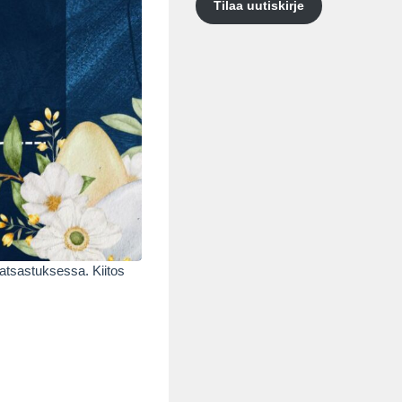
Tilaa uutiskirje
eratsastuksessa. Kiitos