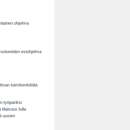
ohtainen ohjelma
Junioreiden esiohjelma
 ilman toimihenkilöitä
n työpariksi
ilaisuus tulla
ä uusien