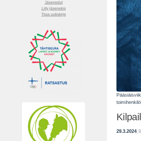
Jäsenedut
Liity jäseneksi
Tilaa uutiskirje
Pääsiäisviik
toimihenkilö
Kilpai
29.3.2024