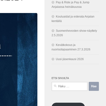
Pay & Ride ja Pay & Jump
Anjalassa heinäkuussa
Kouluaidat ja esterata Anjalan
kentällä
Suomenhevosten show-näyttely
2.5.2026
Kevätkokous ja
nuorisotapaaminen 27.3.2026
Uusi jäsenkausi 2026
ETSI SIVUILTA
Haku: