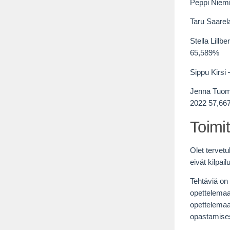
Peppi Niemi
Taru Saarel
Stella Lill
65,589%
Sippu Kirsi
Jenna Tuoma
2022 57,66
Toimit
Olet tervetu
eivät kilpail
Tehtäviä on 
opettelemaa
opettelemaa
opastamise