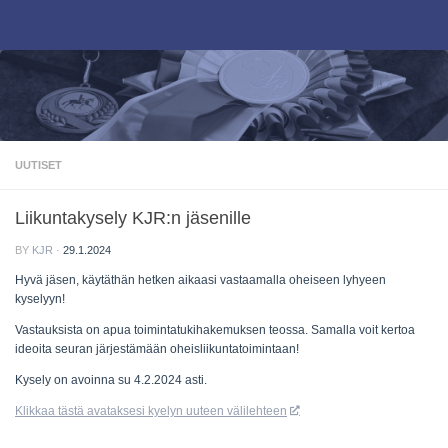
Skip to content
UUTISET
Liikuntakysely KJR:n jäsenille
BY
KJR
·
29.1.2024
Hyvä jäsen, käytäthän hetken aikaasi vastaamalla oheiseen lyhyeen
kyselyyn!
Vastauksista on apua toimintatukihakemuksen teossa. Samalla voit kertoa
ideoita seuran järjestämään oheisliikuntatoimintaan!
Kysely on avoinna su 4.2.2024 asti.
Klikkaa tästä avataksesi kyelyn uuteen välilehteen