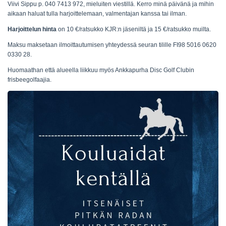
Viivi Sippu p. 040 7413 972, mieluiten viestillä. Kerro minä päivänä ja mihin
aikaan haluat tulla harjoittelemaan, valmentajan kanssa tai ilman.
Harjoittelun hinta
on 10 €/ratsukko KJR:n jäseniltä ja 15 €/ratsukko muilta.
Maksu maksetaan ilmoittautumisen yhteydessä seuran tilille FI98 5016 0620
0330 28.
Huomaathan että alueella liikkuu myös Ankkapurha Disc Golf Clubin
frisbeegolfaajia.