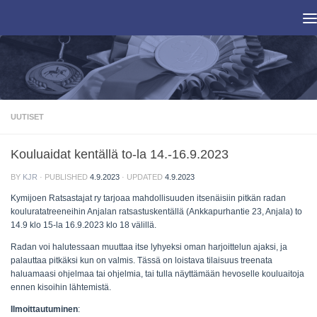
Skip to content
UUTISET
Kouluaidat kentällä to-la 14.-16.9.2023
BY
KJR
· PUBLISHED
4.9.2023
· UPDATED
4.9.2023
Kymijoen Ratsastajat ry tarjoaa mahdollisuuden itsenäisiin pitkän radan
kouluratatreeneihin Anjalan ratsastuskentällä (Ankkapurhantie 23, Anjala) to
14.9 klo 15-la 16.9.2023 klo 18 välillä.
Radan voi halutessaan muuttaa itse lyhyeksi oman harjoittelun ajaksi, ja
palauttaa pitkäksi kun on valmis. Tässä on loistava tilaisuus treenata
haluamaasi ohjelmaa tai ohjelmia, tai tulla näyttämään hevoselle kouluaitoja
ennen kisoihin lähtemistä.
Ilmoittautuminen
: