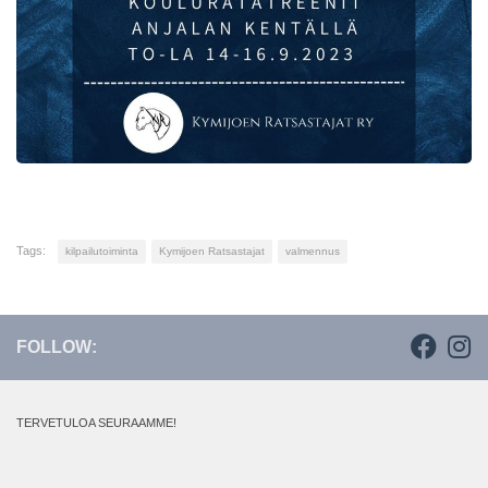
Tags:
kilpailutoiminta
Kymijoen Ratsastajat
valmennus
FOLLOW:
TERVETULOA SEURAAMME!