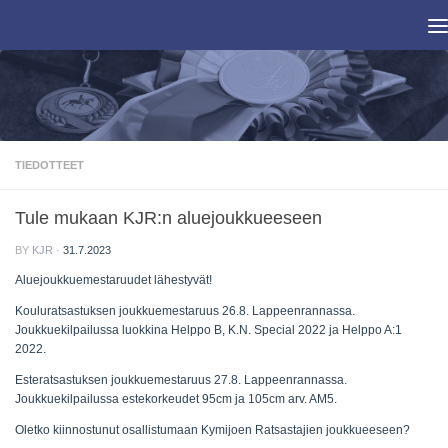
Skip to content
TIEDOTTEET
Tule mukaan KJR:n aluejoukkueeseen
BY
KJR
·
31.7.2023
Aluejoukkuemestaruudet lähestyvät!
Kouluratsastuksen joukkuemestaruus 26.8. Lappeenrannassa.
Joukkuekilpailussa luokkina Helppo B, K.N. Special 2022 ja Helppo A:1
2022.
Esteratsastuksen joukkuemestaruus 27.8. Lappeenrannassa.
Joukkuekilpailussa estekorkeudet 95cm ja 105cm arv. AM5.
Oletko kiinnostunut osallistumaan Kymijoen Ratsastajien joukkueeseen?