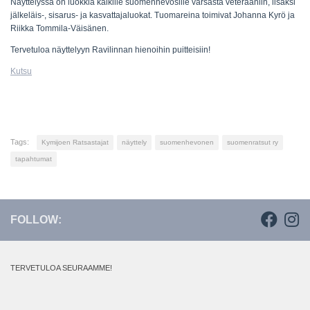
Näyttelyssä on luokkia kaikille suomenhevosille varsasta veteraaniin, lisäksi
jälkeläis-, sisarus- ja kasvattajaluokat. Tuomareina toimivat Johanna Kyrö ja
Riikka Tommila-Väisänen.
Tervetuloa näyttelyyn Ravilinnan hienoihin puitteisiin!
Kutsu
Tags:
Kymijoen Ratsastajat
näyttely
suomenhevonen
suomenratsut ry
tapahtumat
FOLLOW:
TERVETULOA SEURAAMME!