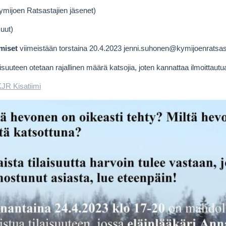
ymijoen Ratsastajien jäsenet)
uut)
miset
viimeistään torstaina 20.4.2023 jenni.suhonen@kymijoenratsast
uuteen otetaan rajallinen määrä katsojia, joten kannattaa ilmoittautua
JR Kisatiimi