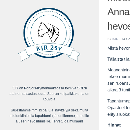
Anna 
hevos
BY
KJR
·
13.4.
Mistä hevon
Tällaista ti
Maanantaina
tekee ruumi
sen ruoansul
KJR on Pohjois-Kymenlaaksossa toimiva SRL:n
aikaa 3 tunt
alainen ratsastusseura. Seuran kotipaikkakunta on
Kouvola.
Tapahtumapa
Opasteet Ing
Järjestämme mm. kilpailuja, näyttelyjä sekä muita
erityisruok
mielenkiintoisia tapahtumia jäsenillemme ja muille
alueen hevosihmisille. Tervetuloa mukaan!
Hinnat