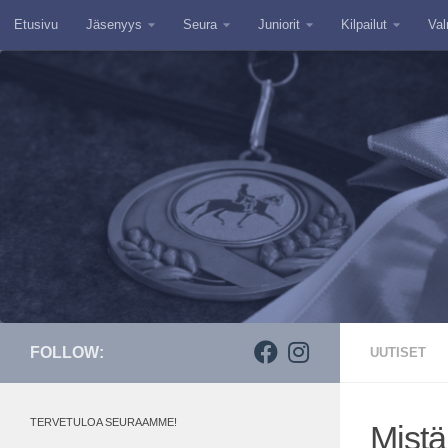
Etusivu
Jäsenyys
Seura
Juniorit
Kilpailut
Val
Skip to content
FOLLOW:
UUTISET
TERVETULOA SEURAAMME!
Mistä