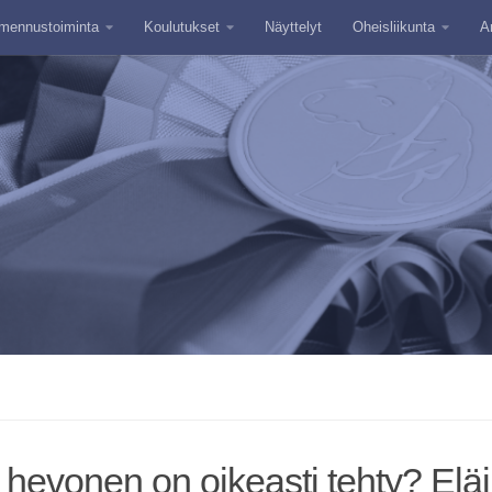
mennustoiminta
Koulutukset
Näyttelyt
Oheisliikunta
A
 hevonen on oikeasti tehty? Eläi