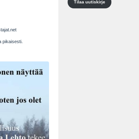
Tilaa uutiskirje
ajat.net
 pikaisesti.