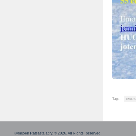
Tags:
koulut
Kymijoen Ratsastajat ry. © 2026. All Rights Reserved.