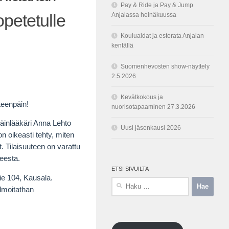
Pay & Ride ja Pay & Jump
petetulle
Anjalassa heinäkuussa
Kouluaidat ja esterata Anjalan
kentällä
Suomenhevosten show-näyttely
2.5.2026
Kevätkokous ja
eteenpäin!
nuorisotapaaminen 27.3.2026
läinlääkäri Anna Lehto
Uusi jäsenkausi 2026
 oikeasti tehty, miten
t. Tilaisuuteen on
varattu
heesta.
ETSI SIVUILTA
e 104, Kausala.
Haku:
ilmoitathan