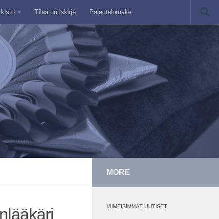
rkisto
Tilaa uutiskirje
Palautelomake
MORE
VIIMEISIMMÄT UUTISET
nlääkäri