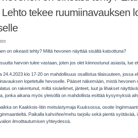
Lehto tekee ruumiinavauksen lo
elle
2023
en on oikeasti tehty? Miltä hevonen näyttää sisältä katsottuna?
laisuutta harvoin tulee vastaan, joten jos olet kiinnostunut asiasta, lue 
 24.4.2023 klo 17-20 on mahdollisuus osallistua tilaisuuteen, jossa e
inavauksen lopetetulle hevoselle. Pääset näkemään, mistä hevonen on
atus on rakentunut, miltä sisäelimet, jänteet, luut ja lihakset näyttävä
ia, jonka aikana myös yleisöllä on mahdollista esittää kysymyksiä ai
ikka on Kaakkois-Iitin metsästymaja Kuuksossa, osoite Inginmaanti
inmaantieltä. Paikalla kahvi/tee/mehu tarjoilu sekä pientä syötävää, 
avalion ilmoittautumisen yhteydessä.