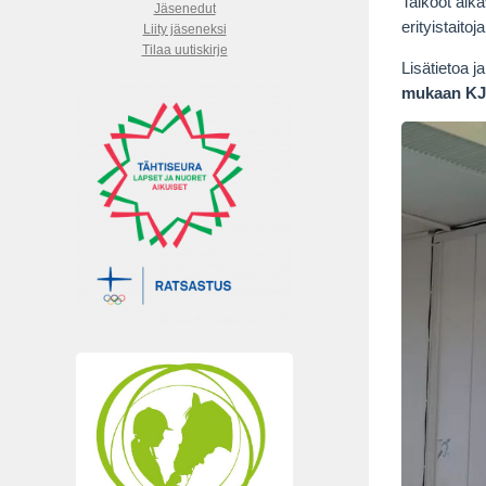
Talkoot alka
Jäsenedut
erityistaito
Liity jäseneksi
Tilaa uutiskirje
Lisätietoa 
mukaan KJ