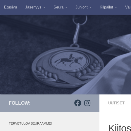
Etusivu
Jäsenyys
Seura
Juniorit
Kilpailut
Val
Skip to content
FOLLOW:
UUTISET
TERVETULOA SEURAAMME!
Kiito