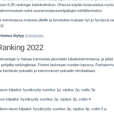
isen KJR-rankingin kärkikolmikon. Ohessa käytiin keskustelua myös 
 valmennustuen sekä seuramestaruuskilpailujen kehittämiseksi.
ille toiminnassa mukana olleille ja tervetuloa mukaan nyt jo hyvässä 
3!
rtomus löytyy
Arkistosta.
anking 2022
sastajat ry haluaa kannustaa jäseniään kilpailutoiminnassa, ja pitää k
n pohjalta rankinglistaa. Pisteet lasketaan vuoden lopussa. Parhaimm
 kiertävän pokaalin ja kaiverruksen pokaalin nimilaattaan.
son kilpailut: hyväksytty suoritus 1p, sijoitus 2p, voitto 3p
on kilpailut: hyväksytty suoritus 2p, sijoitus 3p, voitto 4
isen tason kilpailut: hyväksytty suoritus 3p, sijoitus 4p, voitto 5 p