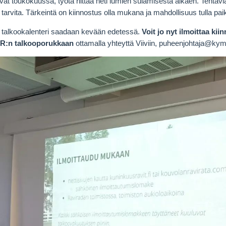
vat toukokuussa, työtä riittää heti lumien sulamisesta alkaen. Tehtävi
ja tarvita. Tärkeintä on kiinnostus olla mukana ja mahdollisuus tulla paik
ja talkookalenteri saadaan kevään edetessä.
Voit jo nyt ilmoittaa kii
R:n talkooporukkaan
ottamalla yhteyttä Viiviin, puheenjohtaja@kymi