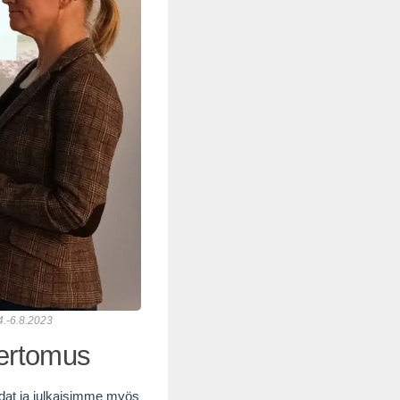
4.-6.8.2023
kertomus
dat ja julkaisimme myös