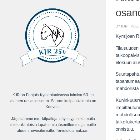
osanot
BY
KJR
· PUB
Kymijoen Ra
Tilaisuuden
talkoopäivi
elokuun alu
Suurtapahtu
tapahtumaa, 
mahdollista 
KJR on Pohjois-Kymenlaaksossa toimiva SRL:n
Kuninkuusra
alainen ratsastusseura. Seuran kotipaikkakunta on
Kouvola.
ilmoittautu
mahdollisuu
Järjestämme mm. kilpailuja, näyttelyjä sekä muita
talkoilukert
mielenkiintoisia tapahtumia jäsenillemme ja muille
onnistuu.
alueen hevosihmisille. Tervetuloa mukaan!