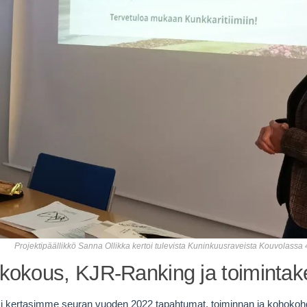
Projektipäällikkö Sanna Ollikka kertoi tulevista Kuninkuusraveista Kouvolassa 
kokous, KJR-Ranking ja toiminta
 kertasimme seuran vuoden 2022 tapahtumat, toiminnan ja kohokoh