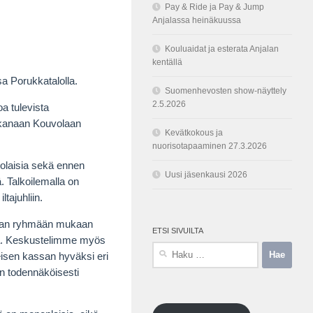
Pay & Ride ja Pay & Jump
Anjalassa heinäkuussa
Kouluaidat ja esterata Anjalan
kentällä
a Porukkatalolla.
Suomenhevosten show-näyttely
2.5.2026
a tulevista
ukanaan Kouvolaan
Kevätkokous ja
nuorisotapaaminen 27.3.2026
oolaisia sekä ennen
Uusi jäsenkausi 2026
. Talkoilemalla on
tajuhliin.
euran ryhmään mukaan
ETSI SIVUILTA
sta. Keskustelimme myös
Haku:
eisen kassan hyväksi eri
in todennäköisesti