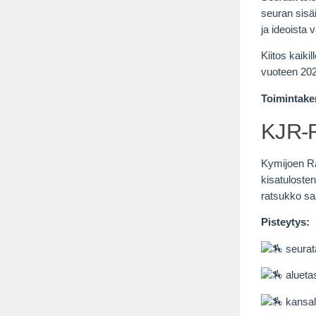
seuran sisä
ja ideoista
Kiitos kaik
vuoteen 202
Toimintake
KJR-R
Kymijoen Rat
kisatuloste
ratsukko saa
Pisteytys:
seurata
aluetas
kansall