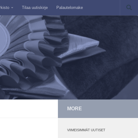
rkisto
Tilaa uutiskirje
Palautelomake
MORE
VIIMEISIMMÄT UUTISET