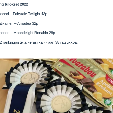
g tulokset 2022
asaari – Fairytale Twilight 43p
atikainen – Amadea 32p
honen – Moondelight Ronaldo 28p
 rankingpisteitä keräsi kaikkiaan 38 ratsukkoa.