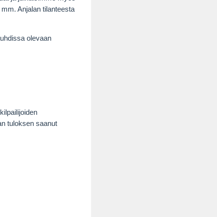
mm. Anjalan tilanteesta
vauhdissa olevaan
ilpailijoiden
an tuloksen saanut