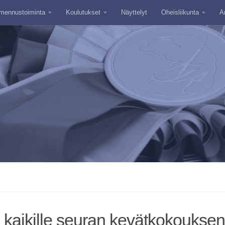
mennustoiminta
Koulutukset
Näyttelyt
Oheisliikunta
A
s kaikille seuran kevätkokouksen