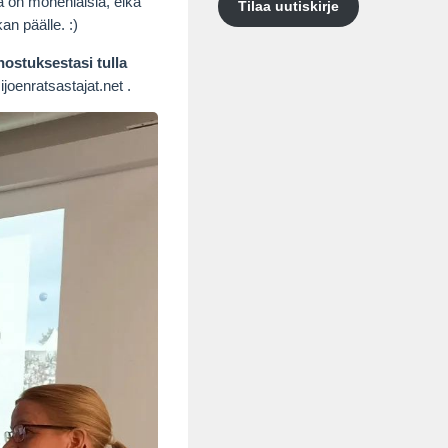
ä on monenlaisia, eikä
Tilaa uutiskirje
an päälle. :)
nnostuksestasi tulla
joenratsastajat.net .