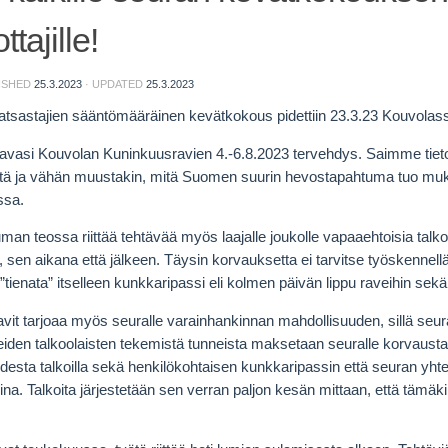
tajille!
LISHED
25.3.2023
· UPDATED
25.3.2023
tsastajien sääntömääräinen kevätkokous pidettiin 23.3.23 Kouvolass
 avasi Kouvolan Kuninkuusravien 4.-6.8.2023 tervehdys. Saimme tieto
stä ja vähän muustakin, mitä Suomen suurin hevostapahtuma tuo m
ssa.
man teossa riittää tehtävää myös laajalle joukolle vapaaehtoisia talk
sen aikana että jälkeen. Täysin korvauksetta ei tarvitse työskennellä
”tienata” itselleen kunkkaripassi eli kolmen päivän lippu raveihin sekä il
vit tarjoaa myös seuralle varainhankinnan mahdollisuuden, sillä s
neiden talkoolaisten tekemistä tunneista maksetaan seuralle korvau
desta talkoilla sekä henkilökohtaisen kunkkaripassin että seuran yht
oina. Talkoita järjestetään sen verran paljon kesän mittaan, että tämäk