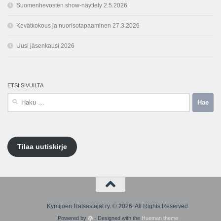
Suomenhevosten show-näyttely 2.5.2026
Kevätkokous ja nuorisotapaaminen 27.3.2026
Uusi jäsenkausi 2026
ETSI SIVUILTA
Haku:
Tilaa uutiskirje
Kymijoen Ratsastajat ry. © 2026. All Rights Reserved.
Powered by
- Designed with the
Hueman theme