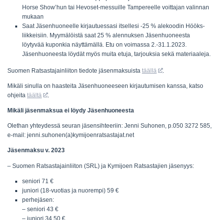
Horse Show’hun tai Hevoset-messuille Tampereelle voittajan valinnan
mukaan
Saat Jäsenhuoneelle kirjautuessasi itsellesi -25 % alekoodin Hööks-
liikkeisiin. Myymälöistä saat 25 % alennuksen Jäsenhuoneesta
löytyvää kuponkia näyttämällä. Etu on voimassa 2.-31.1.2023.
Jäsenhuoneesta löydät myös muita etuja, tarjouksia sekä materiaaleja.
Suomen Ratsastajainliiton tiedote jäsenmaksuista
täällä
.
Mikäli sinulla on haasteita Jäsenhuoneeseen kirjautumisen kanssa, katso
ohjeita
täältä
.
Mikäli jäsenmaksua ei löydy Jäsenhuoneesta
Olethan yhteydessä seuran jäsensihteeriin: Jenni Suhonen, p.050 3272 585,
e-mail: jenni.suhonen(a)kymijoenratsastajat.net
Jäsenmaksu v. 2023
– Suomen Ratsastajainliiton (SRL) ja Kymijoen Ratsastajien jäsenyys:
seniori 71 €
juniori (18-vuotias ja nuorempi) 59 €
perhejäsen:
– seniori 43 €
– juniori 34,50 €