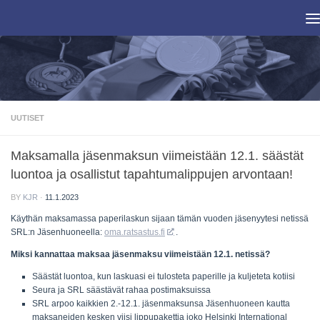
Skip to content
UUTISET
Maksamalla jäsenmaksun viimeistään 12.1. säästät
luontoa ja osallistut tapahtumalippujen arvontaan!
BY
KJR
·
11.1.2023
Käythän maksamassa paperilaskun sijaan tämän vuoden jäsenyytesi netissä
SRL:n Jäsenhuoneella:
oma.ratsastus.fi
.
Miksi kannattaa maksaa jäsenmaksu viimeistään 12.1. netissä?
Säästät luontoa, kun laskuasi ei tulosteta paperille ja kuljeteta kotiisi
Seura ja SRL säästävät rahaa postimaksuissa
SRL arpoo kaikkien 2.-12.1. jäsenmaksunsa Jäsenhuoneen kautta
maksaneiden kesken viisi lippupakettia joko Helsinki International