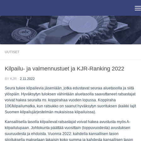
Skip to content
UUTISET
Kilpailu- ja valmennustuet ja KJR-Ranking 2022
BY
KJR
·
2.11.2022
Seura tukee kilpailevia jäseniään, jotka edustavat seuraa aluetasolla ja siitä
ylöspäin. Hyväksytyn tuloksen vähintään aluetasolla saavuttaneet ratsastajat
voivat hakea seuralta ns. koppirahaa vuoden lopussa. Koppiraha
10€/kilpailumatka, kun ratsukko on saanut hyväksytyn suorituksen (kaikki lajit
Suomen kilpailujärjestelmän mukaisissa kilpailuissa).
Kansallisella tasolla kilpailevat ratsastajat voivat hakea avustusta myös A-
kilpailulupaan. Johtokunta päättää vuosittain (loppuvuodesta) avustuksen
suuruudesta ja ehdoista. Vuonna 2022: kahdella kansallisen tason
sijoituksella maksetaan takaisin koko summa ja kahdesta kansallisen tason