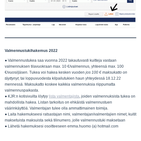
Valmennustukihakemus 2022
● Valmennustukea saa vuonna 2022 takautuvasti kuitteja vastaan
valmennuksen tilavuokraan max. 10 €/valmennus, yhteensä max. 100
€/vuosi/jäsen. Tukea voi hakea kesken vuoden
jos 100 € maksukatto on
täyttynyt
, tai loppuvuodesta kilpailutukien haun yhteydessä 18.12.22
mennessä. Maksukatto koskee kaikkia valmennuksia riippumatta
valmennuspaikasta.
● KJR:n kotisivuilta löytyy
lista valmentajista
, joiden valmennuksista tukea on
mahdollista hakea. Listan tarkoitus on ehkäistä valmennustuen
väärinkäyttöä. Valmentajan tulee olla ammattimainen toimija.
● Laita hakemukseesi ratsastajan nimi, valmentajan/valmentajien nimet, kuitit
maksetuista maksuista sekä tilinumero, jolle valmennustuki maksetaan
● Lähetä hakemuksesi osoitteeseen emma.huomo (a) hotmail.com