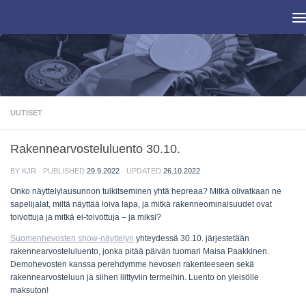
Skip to content
UUTISET
Rakennearvosteluluento 30.10.
BY
KJR
· PUBLISHED
29.9.2022
· UPDATED
26.10.2022
Onko näyttelylausunnon tulkitseminen yhtä hepreaa? Mitkä olivatkaan ne
sapelijalat, miltä näyttää loiva lapa, ja mitkä rakenneominaisuudet ovat
toivottuja ja mitkä ei-toivottuja – ja miksi?
Suomenhevosten show-näyttelyn
yhteydessä 30.10. järjestetään
rakennearvosteluluento, jonka pitää päivän tuomari Maisa Paakkinen.
Demohevosten kanssa perehdymme hevosen rakenteeseen sekä
rakennearvosteluun ja siihen liittyviin termeihin. Luento on yleisölle
maksuton!