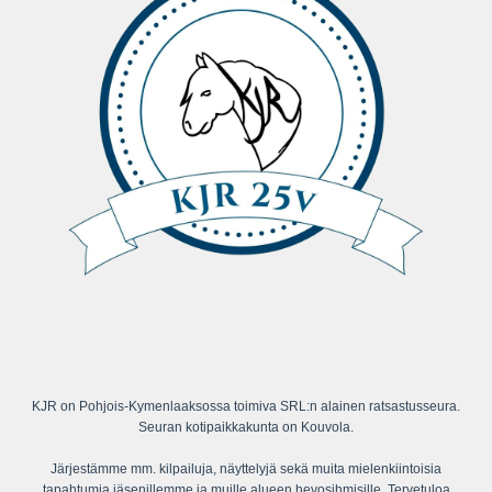
KJR on Pohjois-Kymenlaaksossa toimiva SRL:n alainen ratsastusseura.
Seuran kotipaikkakunta on Kouvola.
Järjestämme mm. kilpailuja, näyttelyjä sekä muita mielenkiintoisia
tapahtumia jäsenillemme ja muille alueen hevosihmisille. Tervetuloa