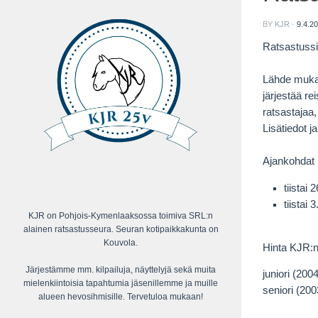
BY
KJR
·
9.4.2
Ratsastussi
Lähde mukaa
järjestää r
ratsastajaa,
Lisätiedot j
Ajankohdat
tiistai
tiistai
KJR on Pohjois-Kymenlaaksossa toimiva SRL:n
alainen ratsastusseura. Seuran kotipaikkakunta on
Kouvola.
Hinta KJR:n 
Järjestämme mm. kilpailuja, näyttelyjä sekä muita
juniori (200
mielenkiintoisia tapahtumia jäsenillemme ja muille
seniori (20
alueen hevosihmisille. Tervetuloa mukaan!