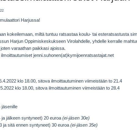
022
mulaattori Harjussa!
n kokeilemaan, miltä tuntuu ratsastaa koulu- tai esteratsastusta sim
eissun Harjun Oppimiskeskukseen Virolahdelle, yhdelle kerralle mah
 joten varaathan paikkasi ajoissa.
a ilmoittautumiset jenni.suhonen(at)kymijoenratsastajat.net
 26.4.2022 klo 18.00, sitova ilmoittautuminen viimeistään to 21.4
 3.5.2022 klo 18.00, sitova ilmoittautuminen viimeistään to 28.4
jäsenille
4 ja jälkeen syntyneet) 20 euroa
(ei-jäsen 30e)
03 ja sitä ennen syntyneet) 30 euroa
(ei-jäsen 35e)