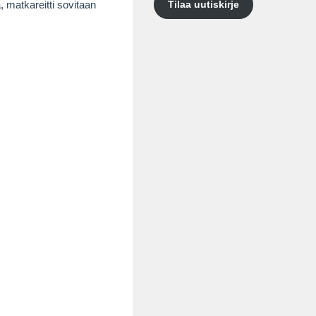
Tilaa uutiskirje
, matkareitti sovitaan