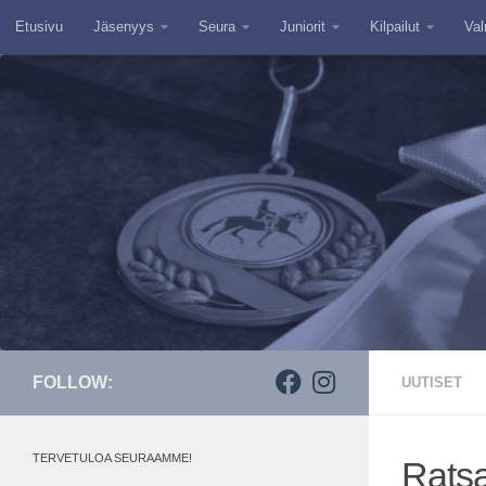
Etusivu
Jäsenyys
Seura
Juniorit
Kilpailut
Val
Skip to content
FOLLOW:
UUTISET
TERVETULOA SEURAAMME!
Ratsa