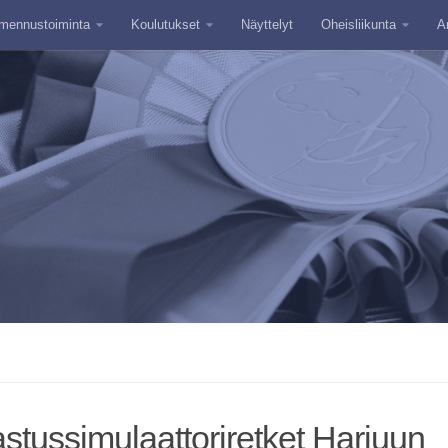
mennustoiminta
Koulutukset
Näyttelyt
Oheisliikunta
A
stussimulaattoriretket Harjuun