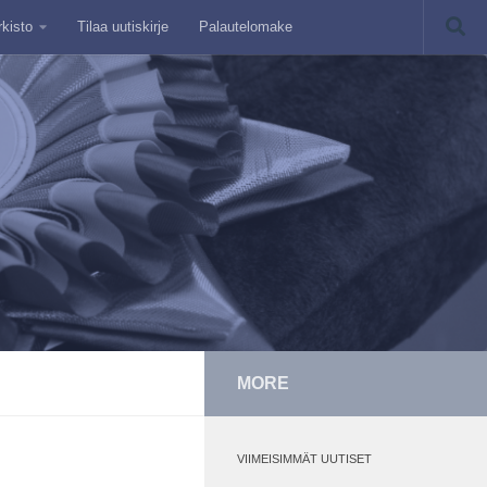
rkisto
Tilaa uutiskirje
Palautelomake
MORE
VIIMEISIMMÄT UUTISET