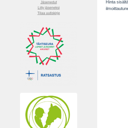
Hinta sisält
Jäsenedut
Liity jäseneksi
ilmoittautu
Tilaa uutiskirje