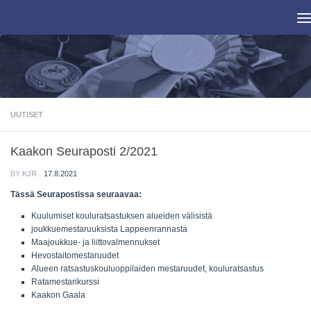
Skip to content
UUTISET
Kaakon Seuraposti 2/2021
BY
KJR
·
17.8.2021
Tässä Seurapostissa seuraavaa:
Kuulumiset kouluratsastuksen alueiden välisistä
joukkuemestaruuksista Lappeenrannasta
Maajoukkue- ja liittovalmennukset
Hevostaitomestaruudet
Alueen ratsastuskouluoppilaiden mestaruudet, kouluratsastus
Ratamestarikurssi
Kaakon Gaala