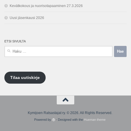
Kevätkokous ja nuorisotapaaminen 27.3.2026
Uusi jäsenkausi 2026
ETSI SIVUILTA
Haku:
Tilaa uutiskirje
Kymijoen Ratsastajat ry. © 2026. All Rights Reserved.
Powered by
- Designed with the
Hueman theme