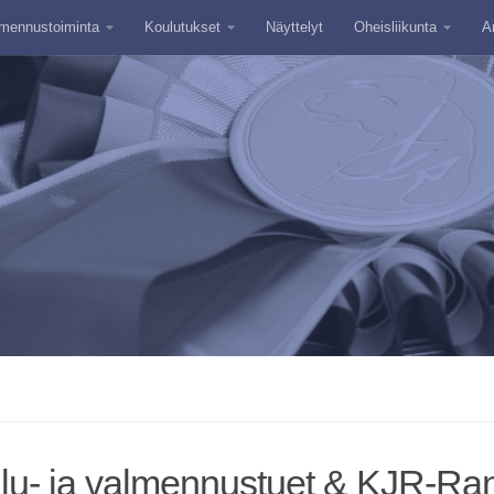
mennustoiminta
Koulutukset
Näyttelyt
Oheisliikunta
A
ilu- ja valmennustuet & KJR-Ra