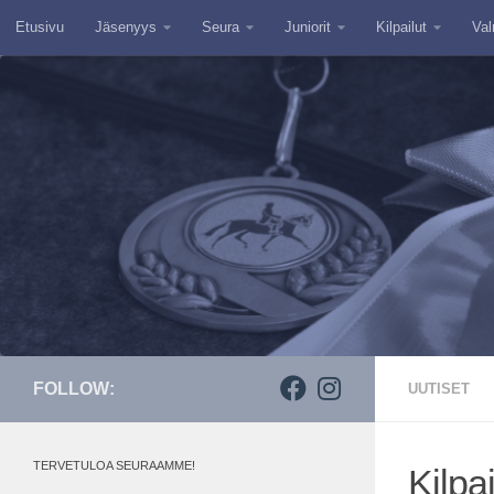
Etusivu
Jäsenyys
Seura
Juniorit
Kilpailut
Val
Skip to content
FOLLOW:
UUTISET
TERVETULOA SEURAAMME!
Kilpa