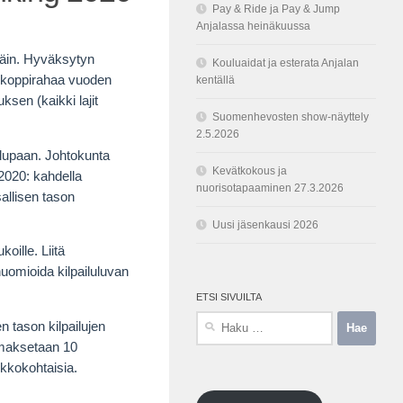
Pay & Ride ja Pay & Jump
Anjalassa heinäkuussa
späin. Hyväksytyn
Kouluaidat ja esterata Anjalan
. koppirahaa vuoden
kentällä
sen (kaikki lajit
Suomenhevosten show-näyttely
2.5.2026
lulupaan. Johtokunta
Kevätkokous ja
2020: kahdella
nuorisotapaaminen 27.3.2026
allisen tason
Uusi jäsenkausi 2026
oille. Liitä
huomioida kilpailuluvan
ETSI SIVUILTA
Haku:
n tason kilpailujen
a maksetaan 10
ukkokohtaisia.