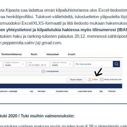
ta Kipasta saa ladattua oman kilpailuhistoriansa ulos Excel-tiedoston
aa henkilöprofiilisi. Tulokset-välilehdeltä, tulosluettelon yläpuolelta l
ausmuodoksi Excel/XLXS-formaatti ja liitä tiedosto mukaan hakemuks
n yhteystietosi ja kilpailutukia hakiessa myös tilinumerosi (I
lutukien haku ja ranking-tulosten palautus 20.12. mennessä sähköpost
en
peppiemilia.salmi (a) gmail.com.
uki 2020 / Tuki muihin valmennuksiin:
nustukea voidaan maksaa myös muiden kuin KJR:n järjestämiin valm