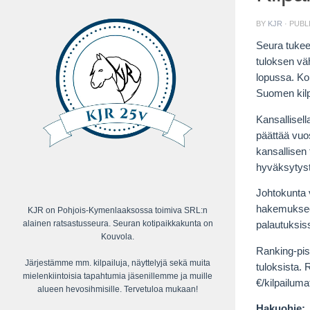
BY
KJR
· PUB
Seura tukee 
tuloksen vä
lopussa. Ko
Suomen kilp
Kansallisell
päättää vuo
kansallisen
hyväksytystä
Johtokunta v
hakemukseesi
KJR on Pohjois-Kymenlaaksossa toimiva SRL:n
alainen ratsastusseura. Seuran kotipaikkakunta on
palautuksis
Kouvola.
Ranking-pist
Järjestämme mm. kilpailuja, näyttelyjä sekä muita
tuloksista. 
mielenkiintoisia tapahtumia jäsenillemme ja muille
€/kilpailuma
alueen hevosihmisille. Tervetuloa mukaan!
Hakuohje: