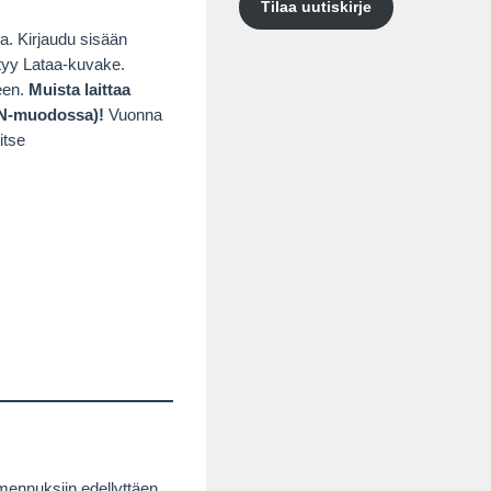
Tilaa uutiskirje
a. Kirjaudu sisään
öytyy Lataa-kuvake.
een.
Muista laittaa
BAN-muodossa)!
Vuonna
itse
ennuksiin edellyttäen