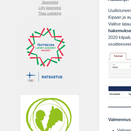
Jäsenedut
Liity jäseneksi
Uudistunees
Tilaa uutiskirje
Kipaan ja av
Valitse lat
hakemuksee
2020 kilpai
osoitteese
Valmennust
Valmen