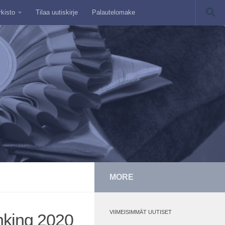
rkisto
Tilaa uutiskirje
Palautelomake
MORE
VIIMEISIMMÄT UUTISET
nking 2020