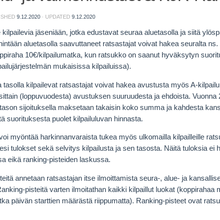
LISHED
9.12.2020
· UPDATED
9.12.2020
kilpailevia jäseniään, jotka edustavat seuraa aluetasolla ja siitä ylö
hintään aluetasolla saavuttaneet ratsastajat voivat hakea seuralta ns
ppiraha 10€/kilpailumatka, kun ratsukko on saanut hyväksytyn suorituk
ailujärjestelmän mukaisissa kilpailuissa).
a tasolla kilpailevat ratsastajat voivat hakea avustusta myös A-kilpai
sittain (loppuvuodesta) avustuksen suuruudesta ja ehdoista. Vuonna 
 tason sijoituksella maksetaan takaisin koko summa ja kahdesta kans
 suorituksesta puolet kilpailuluvan hinnasta.
oi myöntää harkinnanvaraista tukea myös ulkomailla kilpailleille ratsuk
 tulokset sekä selvitys kilpailusta ja sen tasosta. Näitä tuloksia ei 
sa eikä ranking-pisteiden laskussa.
eitä annetaan ratsastajan itse ilmoittamista seura-, alue- ja kansallise
Ranking-pisteitä varten ilmoitathan kaikki kilpaillut luokat (koppiraha
tka päivän starttien määrästä riippumatta). Ranking-pisteet ovat rats