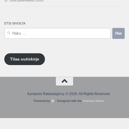
Uusi jäsenkausi 2026
ETSI SIVUILTA
Haku:
Tilaa uutiskirje
Kymijoen Ratsastajat ry. © 2026. All Rights Reserved.
Powered by
- Designed with the
Hueman theme