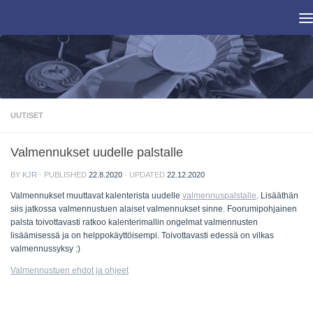
Skip to content
UUTISET
Valmennukset uudelle palstalle
BY
KJR
· PUBLISHED
22.8.2020
· UPDATED
22.12.2020
Valmennukset muuttavat kalenterista uudelle
valmennuspalstalle
. Lisääthän
siis jatkossa valmennustuen alaiset valmennukset sinne. Foorumipohjainen
palsta toivottavasti ratkoo kalenterimallin ongelmat valmennusten
lisäämisessä ja on helppokäyttöisempi. Toivottavasti edessä on vilkas
valmennussyksy :)
Valmennustuen ehdot ja ohjeet