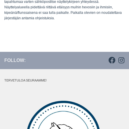
tapahtumaa varten sähköpostitse näyttelykirjeen yhteydessä.
Näyttelyalueella pidettävä riittävä etäisyys muihin hevosiin ja ihmisiin,
kipeänä/flunssaisena ei saa tulla paikalle. Paikalla olevien on noudatettava
järjestäjän antamia ohjeistuksia.
FOLLOW:
TERVETULOA SEURAAMME!