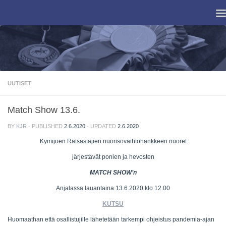
Skip to content
UUTISET
Match Show 13.6.
BY
KJR
· PUBLISHED
2.6.2020
· UPDATED
2.6.2020
Kymijoen Ratsastajien nuorisovaihtohankkeen nuoret
järjestävät ponien ja hevosten
MATCH SHOW’n
Anjalassa lauantaina 13.6.2020 klo 12.00
KUTSU
Huomaathan että osallistujille lähetetään tarkempi ohjeistus pandemia-ajan