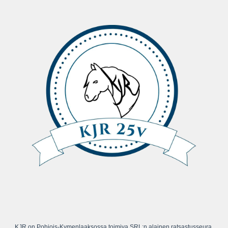
KJR on Pohjois-Kymenlaaksossa toimiva SRL:n alainen ratsastusseura.