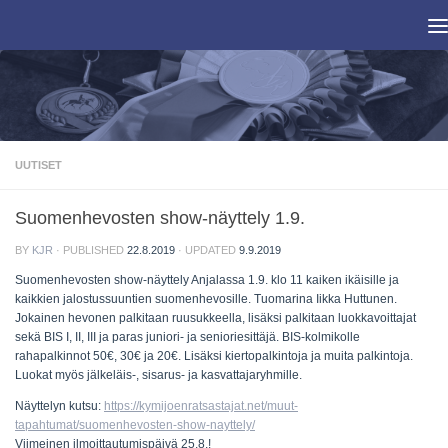
Skip to content
UUTISET
Suomenhevosten show-näyttely 1.9.
BY
KJR
· PUBLISHED
22.8.2019
· UPDATED
9.9.2019
Suomenhevosten show-näyttely Anjalassa 1.9. klo 11 kaiken ikäisille ja
kaikkien jalostussuuntien suomenhevosille. Tuomarina Iikka Huttunen.
Jokainen hevonen palkitaan ruusukkeella, lisäksi palkitaan luokkavoittajat
sekä BIS I, II, III ja paras juniori- ja senioriesittäjä. BIS-kolmikolle
rahapalkinnot 50€, 30€ ja 20€. Lisäksi kiertopalkintoja ja muita palkintoja.
Luokat myös jälkeläis-, sisarus- ja kasvattajaryhmille.
Näyttelyn kutsu:
https://kymijoenratsastajat.net/muut-
tapahtumat/suomenhevosten-show-nayttely/
Viimeinen ilmoittautumispäivä 25.8.!