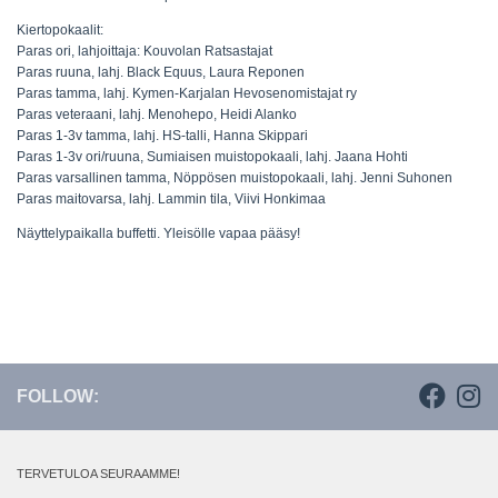
Kiertopokaalit:
Paras ori, lahjoittaja: Kouvolan Ratsastajat
Paras ruuna, lahj. Black Equus, Laura Reponen
Paras tamma, lahj. Kymen-Karjalan Hevosenomistajat ry
Paras veteraani, lahj. Menohepo, Heidi Alanko
Paras 1-3v tamma, lahj. HS-talli, Hanna Skippari
Paras 1-3v ori/ruuna, Sumiaisen muistopokaali, lahj. Jaana Hohti
Paras varsallinen tamma, Nöppösen muistopokaali, lahj. Jenni Suhonen
Paras maitovarsa, lahj. Lammin tila, Viivi Honkimaa
Näyttelypaikalla buffetti. Yleisölle vapaa pääsy!
FOLLOW:
TERVETULOA SEURAAMME!